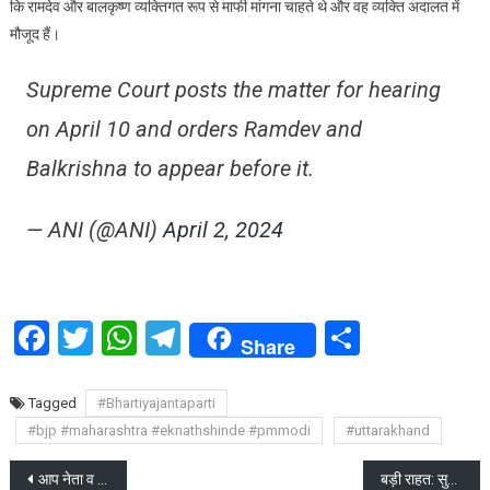
कि रामदेव और बालकृष्ण व्यक्तिगत रूप से माफी मांगना चाहते थे और वह व्यक्ति अदालत में
मौजूद हैं।
Supreme Court posts the matter for hearing
on April 10 and orders Ramdev and
Balkrishna to appear before it.
— ANI (@ANI)
April 2, 2024
Facebook
Twitter
WhatsApp
Telegram
Share
Share
Tagged
#Bhartiyajantaparti
#bjp #maharashtra #eknathshinde #pmmodi
#uttarakhand
Post
आप नेता व मंत्री आतिशी का भाजपा पर बड़ा आरोप, भाजपा ने दिया जवाब
बड़ी राहत: सुप्रीम कोर्ट से आप नेता संजय सिंह को मिली जमानत