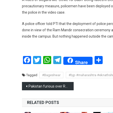
precautionary measure, policemen have been deployed out
the police in the video case.
A police officer told PTI that the deployment of police pe
done in view of the Ram Mandir consecration ceremony a
inside the campus. But nothing happened outside the camp
Facebook
Twitter
WhatsApp
Telegram
Sh
Share
Tagged
#Bageshwar
#bjp #maharashtra #eknaths
Post
Pakistan furious over Ramlala’s life consecration in Ram temple
navigation
RELATED POSTS