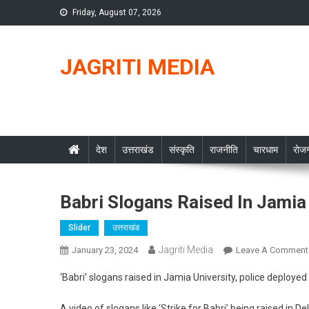
Skip
Friday, August 07, 2026
to
content
JAGRITI MEDIA
देश
उत्तराखंड
संस्कृति
राजनीति
चारधाम
रोजग
Babri Slogans Raised In Jamia 
Slider
उत्तराखंड
Jagriti Media
January 23, 2024
Leave A Comment
‘Babri’ slogans raised in Jamia University, police deployed
A video of slogans like ‘Strike for Babri’ being raised in De