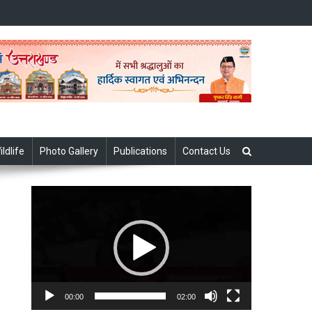
ildlife
Photo Gallery
Publications
Contact Us
Video
Player
00:00
02:00