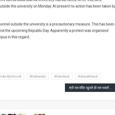
In
side the university on Monday. At present no action has been taken b
Jamia
Millia
Islamia
rsonnel outside the university is a precautionary measure. This has been
University
nd the upcoming Republic Day. Apparently a protest was organized
us in this regard.
are
hinde #pmmodi
#Dehradun
#Haridwar
#uttarakhand
श्री राम मंदिर खुलते ही राम भक्तों की दर्शन के लिए लगी कतार