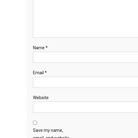
Name
*
Email
*
Website
Save my name,
email, and website