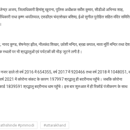
ेन्द्र अजय, जिलाधिकारी हिमांशु खुराना, पुलिस अधीक्षक सर्वेश कुमार, सीडीओ अभिनव शाह,
, धर्माधिकारी राधा कृष्ण थपलियाल, एसडीएम चंद्रशेखर बशिष्ठ, ईओ सुनील पुरोहित सहित मंदिर समिति
े।
नारद कुण्ड, शेषनेत्र झील, नीलकंठ शिखर, उर्वशी मन्दिर, ब्रह्म कपाल, माता मूर्ति मन्दिर तथा देश
स्थलों पर भी श्रद्धालुओं एवं पर्यटकों की भीड़ जुटने लगी है।
़ों पर नजर डाले तो वर्ष 2016 में 654355, वर्ष 2017 में 920466 तथा वर्ष 2018 में 1048051, वर
वर्ष 2021 में कोरोना संकट के कारण 197997 श्रद्धालु ही बदरीनाथ पहुॅचे। जबकि कोरोना
र्ड 1839591 श्रद्धालु बद्रीनाथ धाम पहुॅचे। इस बार शुरुआत में ही रिकॉर्ड पंजीकरण के साथ
are
nathshinde #pmmodi
#uttarakhand