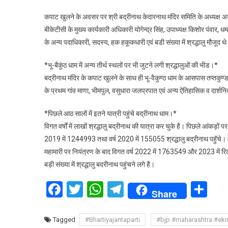
कपाट खुलने के अवसर पर श्री बद्रीनाथ केदारनाथ मंदिर समिति के अध्यक्ष अज
बीकेटीसी के मुख्य कार्यकारी अधिकारी योगेन्द्र सिंह, उपाध्यक्ष किशोर पंवार
के अन्य पदाधिकारी, सदस्य, हक हकूकधारी एवं बडी संख्या में श्रद्धालु मौजूद थ
*भू-बैकुंठ धाम में अन्य तीर्थ स्थलों पर भी जुटने लगी श्रद्धालुओं की भीड।*
बद्रीनाथ मंदिर के कपाट खुलने के साथ ही भू-वैकुण्ठ धाम के आसपास तप्तकुण्ड, 
के प्रथम गांव माणा, भीमपुल, वसुधारा जलप्रपात एवं अन्य ऐतिहासिक व दार्शनिक 
*पिछले आठ सालों में इतने यात्री पहुंचे बद्रीनाथ धाम।*
विगत वर्षों में लाखों श्रद्धालु बद्रीनाथ की यात्रा कर चुके है। पिछले आंकड
2019 में 1244993 तथा वर्ष 2020 में 155055 श्रद्धालु बद्रीनाथ पहुॅचे। 
महामारी पर नियंत्रण के बाद विगत वर्ष 2022 में 1763549 और 2023 में रिका
बड़ी संख्या में श्रद्धालु बदरीनाथ पहुंचने लगे है।
Facebook
Twitter
WhatsApp
Telegram
Sh
Share
Tagged
#Bhartiyajantaparti
#bjp #maharashtra #ek