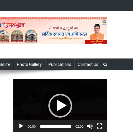
ildlife
Photo Gallery
Publications
Contact Us
Video
Player
00:00
02:00