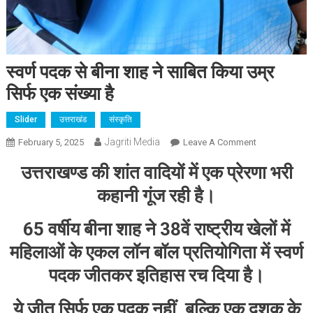
स्वर्ण पदक से बीना शाह ने साबित किया उम्र
सिर्फ एक संख्या है
Slider
उत्तराखंड
संस्कृति
Jagriti Media
On
February 5, 2025
Leave A Comment
स्वर्ण
उत्तराखण्ड की शांत वादियों में एक प्रेरणा भरी
पदक
से
कहानी गूंज रही है।
बीना
शाह
65 वर्षीय बीना शाह ने 38वें राष्ट्रीय खेलों में
ने
महिलाओं के एकल लॉन बॉल प्रतियोगिता में स्वर्ण
साबित
पदक जीतकर इतिहास रच दिया है।
किया
उम्र
सिर्फ
ये जीत सिर्फ एक पदक नहीं, बल्कि एक दशक के