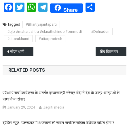
Facebook
Twitter
WhatsApp
Telegram
Share
Share
Tagged
#Bhartiyajantaparti
#bjp #maharashtra #eknathshinde #pmmodi
#Dehradun
#uttarakhand
#uttarpradesh
Post
सीएम धामी के प्रयास हुए साकार हल्द्वानी में कैंसर अस्पताल विस्तारीकरण की राह हुई आसान
हिंद दिवस पर “उत्तराखण्ड की लोक कथाएं ’’ का विमोचन
navigation
RELATED POSTS
परीक्षा पे चर्चा कार्यक्रम के अंतर्गत प्रधानमंत्री नरेन्द्र मोदी ने देश के छात्र-छात्राओं के
साथ किया संवाद
January 29, 2024
Jagriti media
ब्रेकिंग न्यूज़: उत्तराखंड में 5 फरवरी को समान नागरिक संहिता विधेयक पारित होगा ?