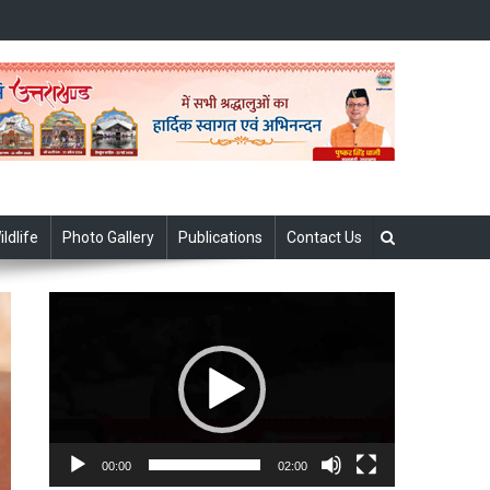
ildlife
Photo Gallery
Publications
Contact Us
Video
Player
00:00
02:00