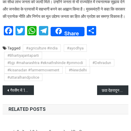
का सीधा लाभ जनता को जल्दी मिले। उन्होंने जनता से भी राज्यहित में रचनात्मक सुझाव देने
और जनसेवा के प्रयासों में सहभागी बनने का आह्वान किया है। मुख्यमंत्री ने कहा कि सरकार
की प्रत्येक नीति और निर्णय का मूल उद्देश्य जनता का हित और प्रदेश का समग्र विकास है।
Facebook
Twitter
WhatsApp
Telegram
Share
Share
Tagged
#agriculture #india
#ayodhya
#Bhartiyajantaparti
#bjp #maharashtra #eknathshinde #pmmodi
#Dehradun
#kisanadan #farmermovement
#Newdelhi
#uttaralhandpolice
Post
गैरसैंण में 142.25 करोड़ की विकास योजनाओं का लोकार्पण एवं शिलान्यास
छठा देहरादून अंतरराष्ट्रीय विज्ञान एवं प्रौद्योगिकी महोत्सव का शुभारंभ
navigation
RELATED POSTS