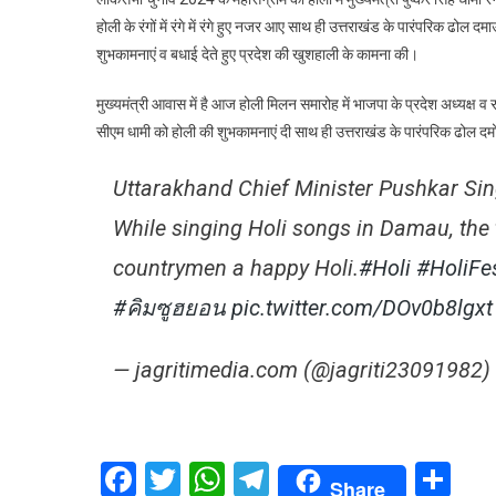
में
होली के रंगों में रंगे में रंगे हुए नजर आए साथ ही उत्तराखंड के पारंपरिक ढोल
रंग
शुभकामनाएं व बधाई देते हुए प्रदेश की खुशहाली के कामना की।
स
धा
मुख्यमंत्री आवास में है आज होली मिलन समारोह में भाजपा के प्रदेश अध्यक्ष व राज
प्
सीएम धामी को होली की शुभकामनाएं दी साथ ही उत्तराखंड के पारंपरिक ढोल दमोह 
वा
क
Uttarakhand Chief Minister Pushkar Sin
दी
हो
While singing Holi songs in Damau, the 
क
शु
countrymen a happy Holi.
#Holi
#HoliFes
#คิมซูฮยอน
pic.twitter.com/DOv0b8lgxt
— jagritimedia.com (@jagriti23091982)
Facebook
Twitter
WhatsApp
Telegram
Sh
Share