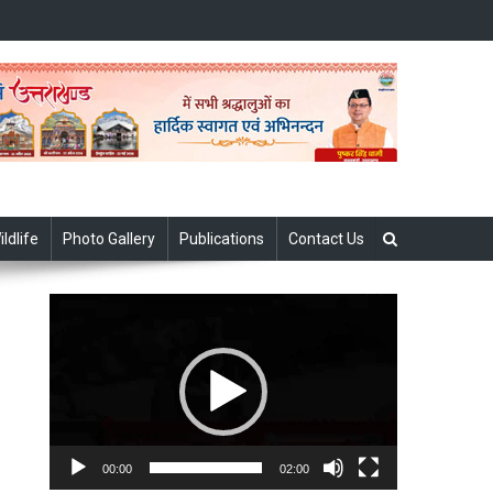
ildlife
Photo Gallery
Publications
Contact Us
Video
Player
00:00
02:00