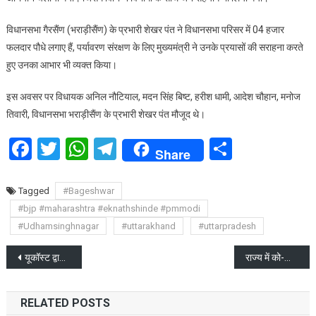
नाम
विधानसभा गैरसैंण (भराड़ीसैंण) के प्रभारी शेखर पंत ने विधानसभा परिसर में 04 हजार
पर
लगाया
फलदार पौधे लगाए हैं, पर्यावरण संरक्षण के लिए मुख्यमंत्री ने उनके प्रयासों की सराहना करते
हुए उनका आभार भी व्यक्त किया।
इस अवसर पर विधायक अनिल नौटियाल, मदन सिंह बिष्ट, हरीश धामी, आदेश चौहान, मनोज
तिवारी, विधानसभा भराड़ीसैंण के प्रभारी शेखर पंत मौजूद थे।
Facebook
Twitter
WhatsApp
Telegram
Share
Share
Tagged
#Bageshwar
#bjp #maharashtra #eknathshinde #pmmodi
#Udhamsinghnagar
#uttarakhand
#uttarpradesh
Post
यूकॉस्ट द्वारा “राष्ट्रीय अंतरिक्ष दिवस” मनाया गया
राज्य में को-ऑपरेटिव बैंकों के क्लर्क , प्रबन्धको के 164 पदों के परीक्षा परिणाम घोषित
navigation
RELATED POSTS