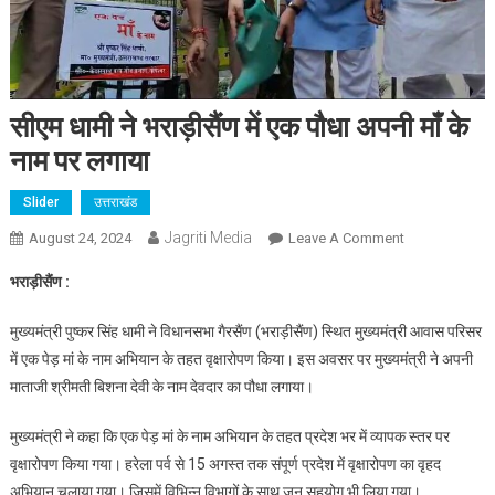
सीएम धामी ने भराड़ीसैंण में एक पौधा अपनी माँ के
नाम पर लगाया
Slider
उत्तराखंड
Jagriti Media
On
August 24, 2024
Leave A Comment
सीएम
भराड़ीसैंण :
धामी
ने
मुख्यमंत्री पुष्कर सिंह धामी ने विधानसभा गैरसैंण (भराड़ीसैंण) स्थित मुख्यमंत्री आवास परिसर
भराड़ीसैंण
में एक पेड़ मां के नाम अभियान के तहत वृक्षारोपण किया। इस अवसर पर मुख्यमंत्री ने अपनी
में
माताजी श्रीमती बिशना देवी के नाम देवदार का पौधा लगाया।
एक
पौधा
मुख्यमंत्री ने कहा कि एक पेड़ मां के नाम अभियान के तहत प्रदेश भर में व्यापक स्तर पर
अपनी
वृक्षारोपण किया गया। हरेला पर्व से 15 अगस्त तक संपूर्ण प्रदेश में वृक्षारोपण का वृहद
माँ
अभियान चलाया गया। जिसमें विभिन्न विभागों के साथ जन सहयोग भी लिया गया।
के