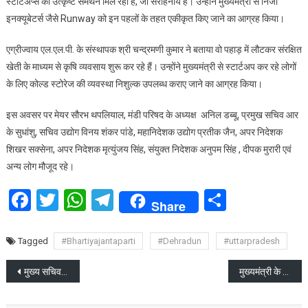
स्टार्टअप्स को उत्कृष्ट समर्थन मिल रहा है, जो सराहनीय है। उन्होंने मुख्यमंत्री से निजी
इनक्यूबेटर्स जैसे Runway को इन पहलों के तहत एकीकृत किए जाने का आग्रह किया।
एग्रीज्वाय एल.एल.पी. के संस्थापक श्री चन्द्रमणी कुमार ने बताया वो पहाड़ में लौटकर संरक्षित
खेती के माध्यम से कृषि व्यवसाय शुरू कर रहे हैं। उन्होंने मुख्यमंत्री से स्टार्टअप कर रहे लोगों
के लिए कोल्ड स्टोरेज की व्यवस्था निशुल्क उपलब्ध कराए जाने का आग्रह किया।
इस अवसर पर मेयर सौरभ थपलियाल, मंडी परिषद के अध्यक्ष अनिल डब्बू, प्रमुख सचिव आर
के सुधांशु, सचिव उद्योग विनय शंकर पांडे, महानिदेशक उद्योग प्रतीक जैन, अपर निदेशक
शिखर सक्सेना, अपर निदेशक मृत्युंजय सिंह, संयुक्त निदेशक अनुपम सिंह , दीपक मुरारी एवं
अन्य लोग मौजूद रहे।
Facebook
Twitter
WhatsApp
Telegram
Share
Share
Tagged
#Bhartiyajantaparti
#Dehradun
#uttarpradesh
Post
मुख्य सचिव आनन्द बर्द्धन ने राज्य की सड़कों व राजमार्ग परियोजनाओं की समीक्षा की
मुख्यमंत्री के निर्देश: चारधाम यात्रा और धार्मिक स्थलों की सुरक्षा चाक-चौबंद, फेक न्यूज पर होगी सख्त कार्रवाई
navigation