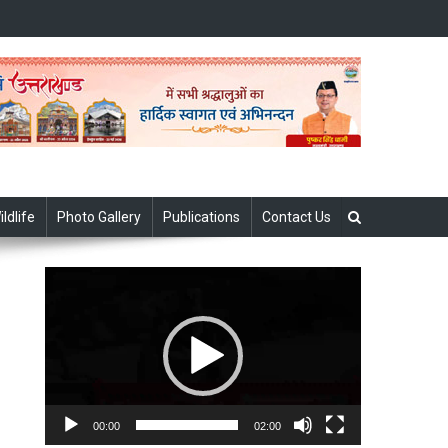
ildlife
Photo Gallery
Publications
Contact Us
Video
Player
00:00
02:00