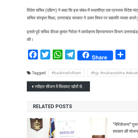
विदेश सचिव (दक्षिण) ने कहा कि इस संबंध में यथाशीघ्र एक प्रस्ताव विदेश मं
सचिव संस्कृत शिक्षा, उत्तराखंड सरकार ने उक्त विषय पर सहमति व्यक्त करते 
इससे पूर्व सचिव दीपक कुमार गैरोला ने कार्यक्रम क्रियान्वयन विभाग उत्तराखंड
की।
Facebook
Twitter
WhatsApp
Telegram
Sh
Share
Tagged
#badrinathdham
#bjp #maharashtra #ekna
Post
त्यौहार सीजन में मिलावट खोरों से सख्ती से निपटे एफडीए विभाग
navigation
RELATED POSTS
“मेरियोजना” पुस
सरकार की योजनाए