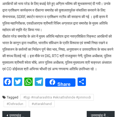
आरक्षियों को भव्य परेड के लिए बधाई देते हुए अग्रिम भविष्य की शुभकामनाएं दी गयी। उनके
द्वारा प्रशिक्षण कार्यक्रम व दीक्षान्त समारोह को कुशलतापूर्वक संचालित करवाने के लिए
सेनानायक, SDRF, क्वार्टर मास्टर व प्रशिक्षण स्टॉफ की सराहना की गई । इसी क्रम में
पुलिस महानिरीक्षक, एसडीआरएफ श्रीमती रिधिम अग्रवाल द्वारा समारोह के मुख्य अतिथि
महोदय को स्मृति भेंट किया गया।
दीक्षांत परेड समारोह के अंत में मुख्य अतिथि महोदय द्वारा नवप्रशिक्षित रिक्रूट आरक्षियों को
भारत के कानून द्वारा स्थापित, भारतीय संविधान के प्रति विश्वास एवं सच्ची निष्ठा रखने व
पुलिसजन के कर्तव्यों का निर्वहन पूर्ण सेवा भाव, निष्ठा, अनुशासन व उत्तरदायित्व के साथ करने
की शपथ दिलाई गई । इस मौके पर DIG, RTC श्री राजकुमार नेगी, पुलिस अधीक्षक, पुलिस
मुख्यालय श्रीमती श्वेता चौबे, अपर पुलिस अधीक्षक, पुलिस मुख्यालय श्री चक्रधर अंथवाल
एवं CO डोईवाला श्री अभिनव चौधरी एवं अन्य गणमान्य अतिथि उपस्थित रहे ।
Facebook
Twitter
WhatsApp
Telegram
Share
Share
Tagged
#bjp #maharashtra #eknathshinde #pmmodi
#Dehradun
#uttarakhand
Post
उत्तराखंड की पांच लोकसभा सीटों पर 55 प्रत्याशी चुनावी मैदान में
उत्तराखंड में सर्विस वोटरों की कुल संख्या 93 हजार 187 हैं