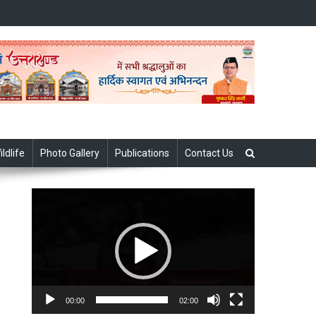
ildlife
Photo Gallery
Publications
Contact Us
Video
Player
00:00
02:00