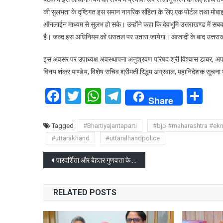
की सुलभता के दृष्टिगत इस समान नागरिक संहिता के लिए एक पोर्टल तथा मोब
ऑनलाईन माध्यम से सुलभ हो सके। उन्होंने कहा कि देवभूमि उत्तराखण्ड में सब
है। जल्द इस अधिनियम को धरातल पर उतारा जायेगा। आजादी के बाद उत्तराखण्
इस अवसर पर उपाध्यक्ष अवस्थापना अनुश्रवण परिषद श्री विश्वास डाबर, अपर मु
विनय शंकर पाण्डेय, विशेष सचिव श्रीमती रिद्धम अग्रवाल, महानिदेशक सूचना 
Facebook
Twitter
WhatsApp
Telegram
Sh
Share
Tagged
#Bhartiyajantaparti
#bjp #maharashtra #ek
#uttarakhand
#uttaralhandpolice
Post
पारदर्शिता और बेहतर गुणवत्ता के साथ तेजी से वित्तीय प्रगति बढ़ाएं विभाग: वित्त मंत्री
navigation
RELATED POSTS