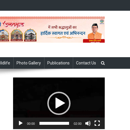
ildlife
Photo Gallery
Publications
Contact Us
Video
Player
00:00
02:00