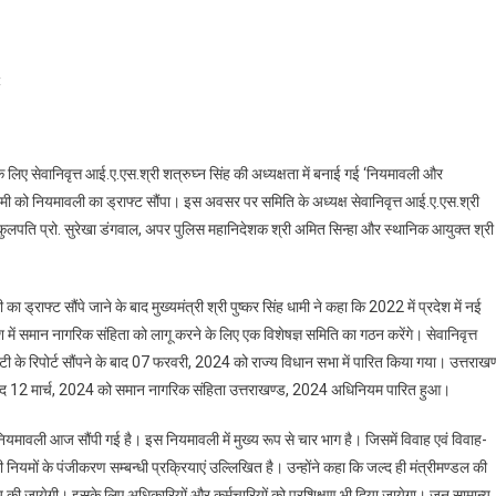
On
t
प्रदेश
में
यूसीसी
लिए सेवानिवृत्त आई.ए.एस.श्री शत्रुघ्न सिंह की अध्यक्षता में बनाई गई ‘नियमावली और
लागू
ह धामी को नियमावली का ड्राफ्ट सौंपा। इस अवसर पर समिति के अध्यक्ष सेवानिवृत्त आई.ए.एस.श्री
करने
की कुलपति प्रो. सुरेखा डंगवाल, अपर पुलिस महानिदेशक श्री अमित सिन्हा और स्थानिक आयुक्त श्री
हेतु
नियमावली
और
राफ्ट सौंपे जाने के बाद मुख्यमंत्री श्री पुष्कर सिंह धामी ने कहा कि 2022 में प्रदेश में नई
क्रियान्वयन
श में समान नागरिक संहिता को लागू करने के लिए एक विशेषज्ञ समिति का गठन करेंगे। सेवानिवृत्त
समिति
ने
ेटी के रिपोर्ट सौंपने के बाद 07 फरवरी, 2024 को राज्य विधान सभा में पारित किया गया। उत्तराखण
सीएम
ाद 12 मार्च, 2024 को समान नागरिक संहिता उत्तराखण्ड, 2024 अधिनियम पारित हुआ।
धामी
को
ियमावली आज सौंपी गई है। इस नियमावली में मुख्य रूप से चार भाग है। जिसमें विवाह एवं विवाह-
सौंपा
 नियमों के पंजीकरण सम्बन्धी प्रक्रियाएं उल्लिखित है। उन्होंने कहा कि जल्द ही मंत्रीमण्डल की
ड्राफ्ट
 तय की जायेगी। इसके लिए अधिकारियों और कर्मचारियों को प्रशिक्षण भी दिया जायेगा। जन सामान्य