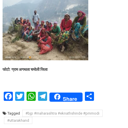
फोटो: ग्राम अगथला चमोली जिला
Facebook
Twitter
WhatsApp
Telegram
Share
Share
Tagged
#bjp #maharashtra #eknathshinde #pmmodi
#uttarakhand