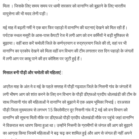
मिला । जिसके लिए समय समय पर धामी सरकार को वानाग्नि को बुझाने के लिए भारतीय
चमोली
वायुसेना की भी मदद लेनी पड़ी।
की
ग्रामीण
मई माह में बढ़ती गर्मी ने एक बार फिर पहाड़ो में वानाग्नि की घटनाएं देखने को मिल रही हैं।
महिलाओं
पर्यटक स्थल मसूरी के आस-पास कैपटी रेज में लगी आग को वन कर्मियों ने बड़ी मुश्किल से
ने
पेश
बुझाया। वहीं बात करें चमोली जिले के कर्णप्रयाग व रुद्रप्रयाग जिले की तो, वहां पर भी
की
वानाग्नि का प्रकोप देखने को मिला वहीं वन विभाग की टीम लगातार रात दिन पहाड़ो के जंगलों
मिसाल
में लगी आग पर काबू पाने की हर कोशिश पर जुटी हुई हैं।
जंगलो
को
मिसाल बनी पौड़ी और चमोली की महिलाएं :
जलने
से
अप्रैल माह के अंत मे व मई के पहले सप्ताह में पौड़ी गढ़वाल जिले के निसनी गांव के जंगलों में
बचाया
लगी भीषण आग को शांत करने के लिए वन विभाग के पौड़ी डीएफओ प्रदीप धोलखंडी की टीम के
साथ निसानी गांव की महिलाओं ने वानाग्नि को बुझाने में एक अहम भूमिका निभाई। दरअसल
पौड़ी जिला मुख्यालय से लगभग 15 किलोमीटर दूर निसनी गांव में 2 मई को वन विभाग को
वानाग्नि की सूचना मिली मौके पर डीएफओ पौड़ी प्रदीप धोलखंडी मौके पर पहुंचे जहां वानाग्नि
ने विकराल रूप धारण किया हुआ था। उन्होंने निसनी के ग्रामीणों से जंगल की आग को बुझाने
का आग्रह किया जिसमें महिलाओं ने बढ़ चढ़ कर शामिल हुई और आग से जंगल ही नहीं अपने