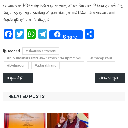
इस अवसर पर कैबिनेट मंत्री प्रेमचंद्र अग्रवाल, डॉ. धन सिंह रावत, निदेशक एम्स प्रो. मीनू
सिंह, आरएसएस सह सरकार्यवाह डॉ. कृष्ण गोपाल, परमार्थ निकेतन के परमाध्यक्ष स्वामी
चिदानंद मुनि एवं अन्य लोग मौजूद थे।
Facebook
Twitter
WhatsApp
Telegram
Share
Share
Tagged
#Bhartiyajantaparti
#bjp #maharashtra #eknathshinde #pmmodi
#Champawat
#Dehradun
#uttarakhand
Post
मुख्यमंत्री ने सन्त शिरोमणि रविदास जी को नम करते हुए श्रद्धांजलि दी
लोकसभा चुनाव 2024 से पहले कांग्रेस के बड़े नेता थाम सकते हैं बीजेपी का दामन ?
navigation
RELATED POSTS