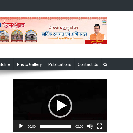
ildlife
Photo Gallery
Publications
Contact Us
Video
Player
00:00
02:00