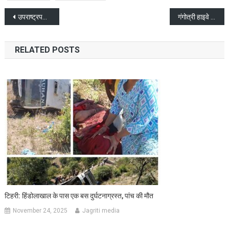
Post
उपराष्ट्रपति, श्री जगदीप धनखड़ ने कैंची धाम के दर्शन किए
गंगोत्री हाइवे पर पहड़ी से गिरे पत्थर कई वाहन दबे, एक की मौत पांच घायल
navigation
RELATED POSTS
टिहरी: हिंडोलाखाल के पास एक बस दुर्घटनाग्रस्त, पांच की मौत
November 24, 2025
Jagriti media