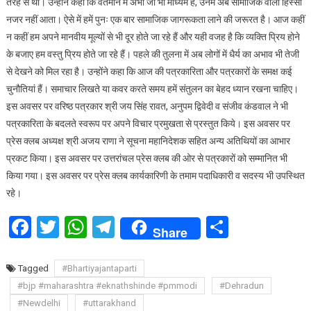
तरह से थी। उन्होंने कहा कि वर्तमान में अभी जो भी माध्यम हैं, उनमें अब सामाजिक वाला हिस्सा
हैं
नजर नहीं आता। ऐसे में हमें पुनः एक बार सामाजिक जागरूकता लाने की जरूरत है। आज कहीं
हम:
न कहीं हम अपने मानवीय मूल्यों से भी दूर होते जा रहे हैं और यही वजह है कि व्यक्ति प्रिय होने
सूचना
के बजाए हम वस्तु प्रिय होते जा रहे हैं। पहले की तुलना में अब लोगों में धैर्य का अभाव भी तेजी
महानिदेशक
से देखने को मिल रहा है। उन्होंने कहा कि आज की पत्रकारिता और पत्रकारों के समक्ष कई
चुनौतियां हैं। समाचार लिखते या कवर करते समय हमें संतुलन का बेहद ध्यान रखना चाहिए।
इस अवसर पर वरिष्ठ पत्रकार श्री जय सिंह रावत, अनुपम द्विवेदी व संजीव कंडवाल ने भी
पत्रकारिता के बदलते स्वरूप पर अपने विचार प्रमुखता से प्रस्तुत किये। इस अवसर पर
प्रेस क्लब अध्यक्ष श्री अजय राणा ने सूचना महानिदेशक सहित अन्य अतिथियों का आभार
प्रकट किया। इस अवसर पर उत्तरांचल प्रेस क्लब की ओर से पत्रकारों को सम्मानित भी
किया गया। इस अवसर पर प्रेस क्लब कार्यकारिणी के तमाम पदाधिकारी व सदस्य भी उपस्थित
रहे।
Facebook
Twitter
WhatsApp
Telegram
Share
Share
Tagged
#Bhartiyajantaparti
#bjp #maharashtra #eknathshinde #pmmodi
#Dehradun
#Newdelhi
#uttarakhand