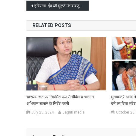
जाए
Post
हरियाणा: ईद की छुट्टी के बावजूद खुला हुआ था स्कूल, हुआ स्कूल बस बस हादसा 6 बच्चों की मौत 15 घायल
बैंक
navigation
एका
RELATED POSTS
चारधाम रूट पर नियमित रूप से चैकिंग व चालान
मुख्यमंत्री धामी न
अभियान चलाने के निर्देश जारी
देने का दिया संदे
July 25, 2024
Jagriti media
October 20,