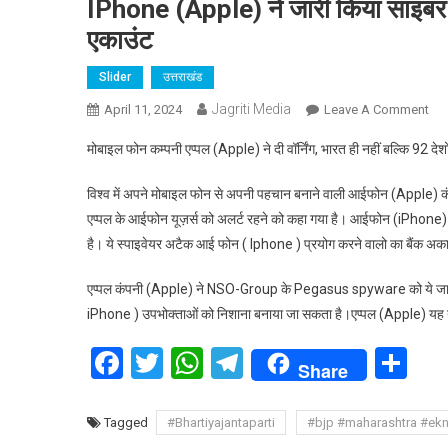
IPhone (Apple) ने जारी किया साइबर 
एकाउंट
Slider
उत्तराखंड
Jagriti Media
On
April 11, 2024
Leave A Comment
IPh
मोबाइल फोन कम्पनी एप्पल (Apple) ने दी वॉर्निंग, भारत ही नहीं बल्कि 92 
(Ap
ने
विश्व में अपने मोबाइल फोन से अपनी पहचान बनाने वाली आईफोन (Apple) कं
जार
एप्पल के आईफोन यूज़र्स को अलर्ट रहने को कहा गया है। आईफोन (iPhone) प्
किय
है। ये स्पाइवेयर अटैक आई फोन ( Iphone ) प्रयोग करने वालो का बैंक अका
साइ
अटै
एप्पल कंपनी (Apple) ने NSO-Group के Pegasus spyware को ये जानकारी 
का
iPhone ) उपभोक्ताओं को निशाना बनाया जा सकता है।एप्पल (Apple) यह नो
खतर
ऐसा
Facebook
Twitter
WhatsApp
Telegram
Sh
करन
Share
पर
खल
Tagged
#Bhartiyajantaparti
#bjp #maharashtra #ek
हो