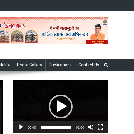
ildlife
Photo Gallery
Publications
Contact Us
Video
Player
00:00
02:00