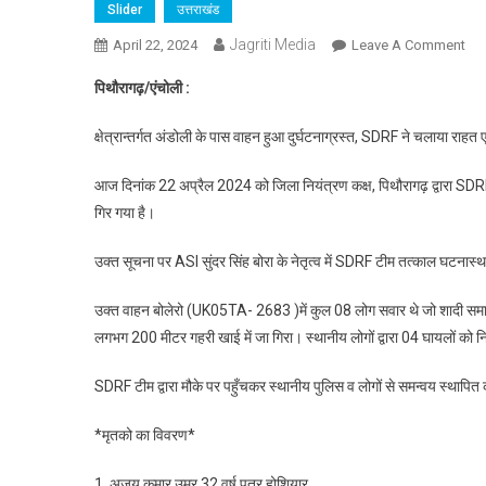
Slider
उत्तराखंड
Jagriti Media
On
April 22, 2024
Leave A Comment
पिथ
पिथौरागढ़/एंचोली :
बुलेर
खाई
क्षेत्रान्तर्गत अंडोली के पास वाहन हुआ दुर्घटनाग्रस्त, SDRF ने चलाया रा
में
गिरी
आज दिनांक 22 अप्रैल 2024 को जिला नियंत्रण कक्ष, पिथौरागढ़ द्वारा SDRF क
चार
गिर गया है।
की
मृत्यु
उक्त सूचना पर ASI सुंदर सिंह बोरा के नेतृत्व में SDRF टीम तत्काल घटनास्थ
उक्त वाहन बोलेरो (UK05TA- 2683 )में कुल 08 लोग सवार थे जो शादी समारोह
लगभग 200 मीटर गहरी खाई में जा गिरा। स्थानीय लोगों द्वारा 04 घायलों क
SDRF टीम द्वारा मौके पर पहुँचकर स्थानीय पुलिस व लोगों से समन्वय स्थापित 
*मृतको का विवरण*
1. अजय कुमार उम्र 32 वर्ष पुत्र होशियार