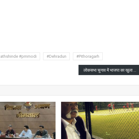
are
nathshinde #pmmodi
#Dehradun
#Pithoragarh
लोकसभा चुनाव में भाजपा का खुला खाता, अब 399 बाकी