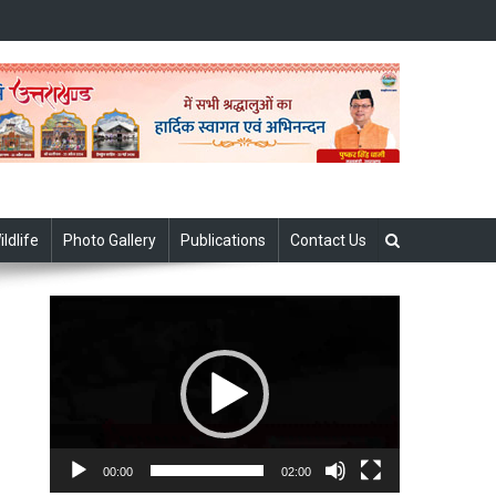
ildlife
Photo Gallery
Publications
Contact Us
Video
Player
00:00
02:00