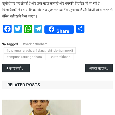
सूची तैयार कर ली गई है और तथा राहत सामग्री और धनराशि वितरित की जा रही है।
जिलाधिकारी ने बताया कि हर गांव तक प्रशासन की टीम पहुंच रही है और किसी को भी राहत से
वंचित नहीं रहने दिया जाएगा।
Facebook
Twitter
WhatsApp
Telegram
Share
Share
Tagged
#badrinathdham
#bjp #maharashtra #eknathshinde #pmmodi
#cmpushkarsinghdhami
#uttarakhand
Post
उत्तरकाशी के धराली में आई आपदा को लेकर पीएम से मिले सांसद
आपदा राहत में जुटे मुख्यमंत्री ने उत्तरकाशी में की अहम बैठक
navigation
RELATED POSTS