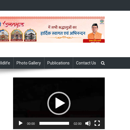
ildlife
Photo Gallery
Publications
Contact Us
Video
Player
00:00
02:00