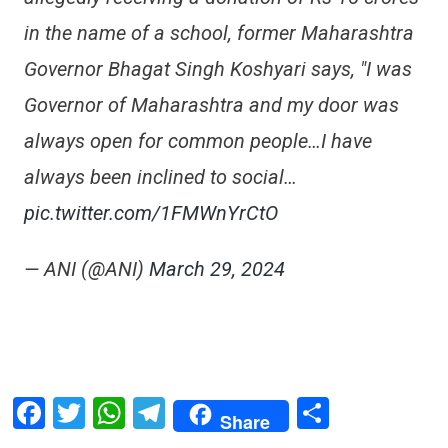
in the name of a school, former Maharashtra
Governor Bhagat Singh Koshyari says, "I was
Governor of Maharashtra and my door was
always open for common people…I have
always been inclined to social…
pic.twitter.com/1FMWnYrCtO
— ANI (@ANI)
March 29, 2024
Facebook
Twitter
WhatsApp
Telegram
Share
Share