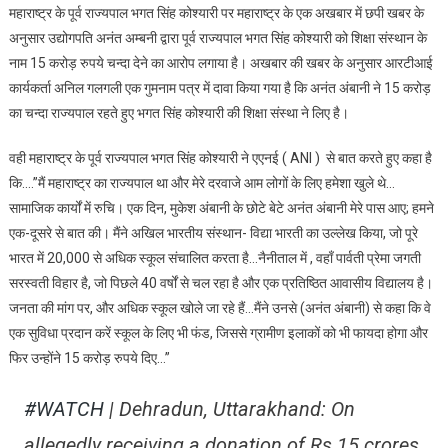
महाराष्ट्र के पूर्व राज्यपाल भगत सिंह कोश्यारी पर महाराष्ट्र के एक अखबार में छपी खबर के
सम्मान
अनुसार उद्योगपति अनंत अम्बनी द्वारा पूर्व राज्यपाल भगत सिंह कोश्यारी को शिक्षा संस्थान के
को
नाम 15 करोड़ रुपये चन्दा देने का आरोप लगाया है। अखबार की खबर के अनुसार आरटीआई
ठेस
कार्यकर्ता अनिल गलगली एक गुमनाम पत्र में दावा किया गया है कि अनंत अंबानी ने 15 करोड़
पहुंचाने
वालों
का चन्दा राज्यपाल रहते हुए भगत सिंह कोश्यारी की शिक्षा संस्था ने लिए है।
पर
मैं
वही महाराष्ट्र के पूर्व राज्यपाल भगत सिंह कोश्यारी ने एएनई ( ANI ) से बात करते हुए कहा है
कानूनी
कि….”मैं महाराष्ट्र का राज्यपाल था और मेरे दरवाजे आम लोगों के लिए हमेशा खुले थे…
कार्यवाही
सामाजिक कार्यों में रुचि। एक दिन, मुकेश अंबानी के छोटे बेटे अनंत अंबानी मेरे पास आए; हमने
करुंगा
एक-दूसरे से बात की। मैंने अखिल भारतीय संस्थान- विद्या भारती का उल्लेख किया, जो पूरे
:
भारत में 20,000 से अधिक स्कूल संचालित करता है…नैनीताल में , वहाँ पार्वती प्रेमा जगती
पूर्व
सरस्वती विहार है, जो पिछले 40 वर्षों से चल रहा है और एक प्रतिष्ठित आवासीय विद्यालय है।
राज्यपाल
जनता की मांग पर, और अधिक स्कूल खोले जा रहे हैं…मैंने उनसे (अनंत अंबानी) से कहा कि वे
एक सुविधा प्रदान करें स्कूल के लिए भी फंड, जिससे ग्रामीण इलाकों को भी फायदा होगा और
फिर उन्होंने 15 करोड़ रुपये दिए…”
#WATCH
| Dehradun, Uttarakhand: On
allegedly receiving a donation of Rs 15 crores