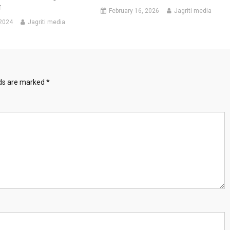
ी
February 16, 2026
Jagriti media
 2024
Jagriti media
lds are marked
*