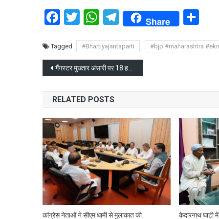
Facebook
Twitter
WhatsApp
Telegram
Sh
Share
Tagged
#Bhartiyajantaparti
#bjp #maharashtra #ek
Post
गैंगस्टर मुख्तार अंसारी पर 18 हत्या समेत 65 मुकदमे दर्ज थे
navigation
RELATED POSTS
कांग्रेस नेताओं ने सीएम धामी से मुलाकात की
केदारनाथ घाटी में