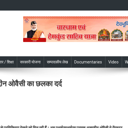
ार / शिक्षा
सरकारी योजना
सम्पादकीय लेख
Documentaries
Video
W
द्दीन ओवैसी का छलका दर्द
n
ंगस्टर
ख्तार
सारी
 से प्रतिक्रिया देखने को मिल रही हैं। अब
एआईएमआईएम प्रमुख असदुद्दीन ओवैसी ने गेंगस्टर