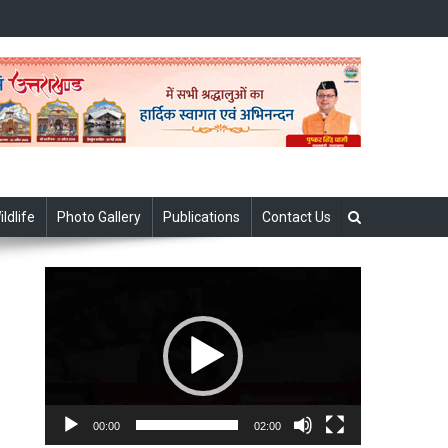
ildlife
Photo Gallery
Publications
Contact Us
Video
Player
00:00
02:00