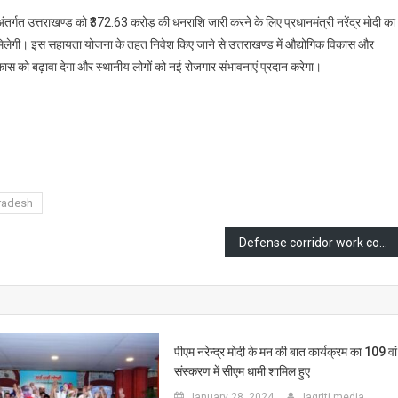
केंद्र
 अंतर्गत उत्तराखण्ड को ₹372.63 करोड़ की धनराशि जारी करने के लिए प्रधानमंत्री नरेंद्र मोदी का
सरकार
मिलेगी। इस सहायता योजना के तहत निवेश किए जाने से उत्तराखण्ड में औद्योगिक विकास और
से
विकास को बढ़ावा देगा और स्थानीय लोगों को नई रोजगार संभावनाएं प्रदान करेगा।
उत्तराखण्ड
को
₹372.63
करोड़
are
की
धनराशि
जारी,
radesh
सीएम
धामी
Defense corridor work completed in Kanpur, Uttar Pradesh, CM Yogi will inaugurate on 24th February
ने
जताया
आभार
पीएम नरेन्द्र मोदी के मन की बात कार्यक्रम का 109 वां
संस्करण में सीएम धामी शामिल हुए
January 28, 2024
Jagriti media