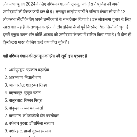
लोकसभा चुनाव 2024 के लिए पश्चिम बंगाल की तृणमूल कांग्रेस ने प्रदेश की अपने
चुनाव
उम्मीदवारों की लिस्ट जारी कर दी है। तृणमूल कांग्रेस पार्टी ने पश्चिम बंगाल की सभी 42
के
लोकसभा सीटों के लिए अपने उम्मीदवारों के नाम ऐलान किया है। इस लोकसभा चुनाव के लिए
लिए
खास बात यह है कि तृणमूल कांग्रेस ने टीम इंडिया के दो पूर्व क्रिकेट खिलाड़ियों को चुना है
तृणमूल
कांग्रेस
इसमें यूसुफ पठान और कीर्ति आजाद को उम्मीदवार के रूप में शामिल किया गया है। ये दोनों ही
ने
क्रिकेटर्स भारत के लिए वर्ल्ड कप जीत चुके हैं।
दो
पूर्व
वही पश्चिम बंगाल की तृणमूल कांग्रेस की सूची इस प्रकार है
क्रिकेटर
समेत
अलीपुरद्वार: प्रकाश बड़ाईक
42
आरामबाग: मिताली बाग
उम्मीदवारों
आसनसोल: शत्रुघ्न सिन्हा
की
बहरामपुर: युसूफ पठान
सूची
बालुरघाट: बिप्लब मित्रा
जारी
बांकुड़ा: अरूप चक्रवर्ती
की
बारासात: डॉ काकोली घोष दस्तीदार
बर्धमान पुरबा: डॉ शर्मिला सरकार
बशीरहाट: हाजी नुरुल इस्लाम