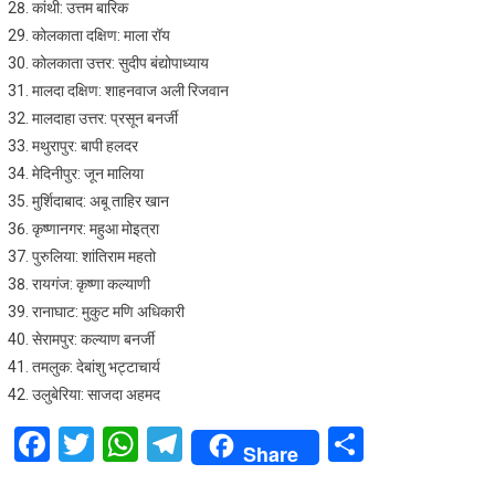
कांथी: उत्तम बारिक
कोलकाता दक्षिण: माला रॉय
कोलकाता उत्तर: सुदीप बंद्योपाध्याय
मालदा दक्षिण: शाहनवाज अली रिजवान
मालदाहा उत्तर: प्रसून बनर्जी
मथुरापुर: बापी हलदर
मेदिनीपुर: जून मालिया
मुर्शिदाबाद: अबू ताहिर खान
कृष्णानगर: महुआ मोइत्रा
पुरुलिया: शांतिराम महतो
रायगंज: कृष्णा कल्याणी
रानाघाट: मुकुट मणि अधिकारी
सेरामपुर: कल्याण बनर्जी
तमलुक: देबांशु भट्टाचार्य
उलुबेरिया: साजदा अहमद
Facebook
Twitter
WhatsApp
Telegram
Share
Share