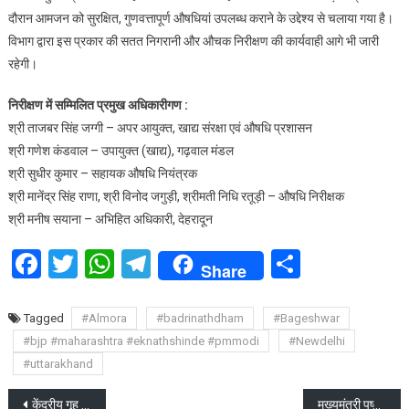
दौरान आमजन को सुरक्षित, गुणवत्तापूर्ण औषधियां उपलब्ध कराने के उद्देश्य से चलाया गया है।
विभाग द्वारा इस प्रकार की सतत निगरानी और औचक निरीक्षण की कार्यवाही आगे भी जारी
रहेगी।
निरीक्षण में सम्मिलित प्रमुख अधिकारीगण :
श्री ताजबर सिंह जग्गी – अपर आयुक्त, खाद्य संरक्षा एवं औषधि प्रशासन
श्री गणेश कंडवाल – उपायुक्त (खाद्य), गढ़वाल मंडल
श्री सुधीर कुमार – सहायक औषधि नियंत्रक
श्री मानेंद्र सिंह राणा, श्री विनोद जगुड़ी, श्रीमती निधि रतूड़ी – औषधि निरीक्षक
श्री मनीष सयाना – अभिहित अधिकारी, देहरादून
Facebook
Twitter
WhatsApp
Telegram
Share
Share
Tagged
#Almora
#badrinathdham
#Bageshwar
#bjp #maharashtra #eknathshinde #pmmodi
#Newdelhi
#uttarakhand
Post
केंद्रीय गृह मंत्री ने बंपर निवेश पर पीठ थपथपाई, साथ ही ब्रांडिंग भी की
मुख्यमंत्री पुष्कर सिंह धामी ने हरियाणा के मुख्यमंत्री नायब सिंह सैनी का किया स्वागत