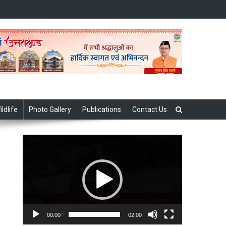
ildlife
Photo Gallery
Publications
Contact Us
Video
Player
00:00
02:00