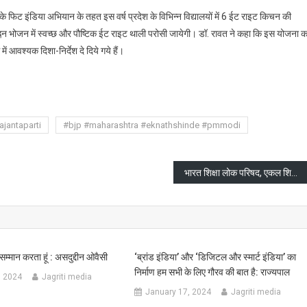
ोदी के फिट इंडिया अभियान के तहत इस वर्ष प्रदेश के विभिन्न विद्यालयों में 6 ईट राइट किचन की
ह्नन भोजन में स्वच्छ और पौष्टिक ईट राइट थाली परोसी जायेगी। डॉ. रावत ने कहा कि इस योजना क
ं आवश्यक दिशा-निर्देश दे दिये गये हैं।
are
ajantaparti
#bjp #maharashtra #eknathshinde #pmmodi
भारत शिक्षा लोक परिषद, एकल शिक्षा अभियान कर रहा उत्कृष्ट कार्य- विदुषी निशंक
सम्मान करता हूं : असदुद्दीन ओवैसी
‘ब्रांड इंडिया’ और ‘डिजिटल और स्मार्ट इंडिया’ का
निर्माण हम सभी के लिए गौरव की बात है: राज्यपाल
, 2024
Jagriti media
January 17, 2024
Jagriti media