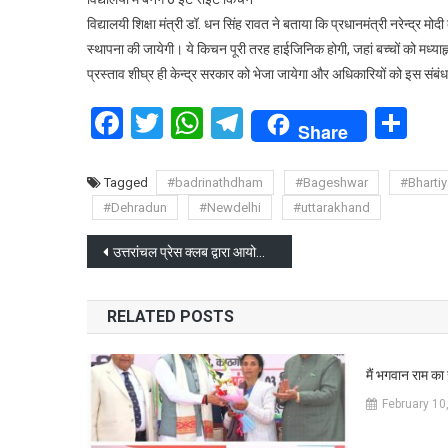
विद्यालयी शिक्षा मंत्री डॉ. धन सिंह रावत ने बताया कि प्रधानमंत्री नरेन्द्र म
स्थापना की जायेगी। ये किचन पूरी तरह हाईजिनिक होगी, जहां बच्चों को मध्या
प्रस्ताव शीघ्र ही केन्द्र सरकार को भेजा जायेगा और अधिकारियों को इस संबंध मे
Facebook
Twitter
WhatsApp
Telegram
Sh
Share
Tagged
#badrinathdham
#Bageshwar
#Bhartiy
#Dehradun
#Newdelhi
#uttarakhand
Post
उत्तरांचल प्रेस क्लब द्वारा आयोजित इंटर क्रिकेट टूर्नामेंट का शुभारंभ
navigation
RELATED POSTS
मैं भगवान राम का 
February 10