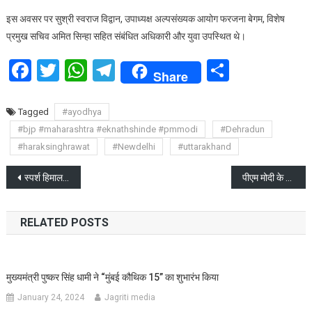
इस अवसर पर सुश्री स्वराज विद्वान, उपाध्यक्ष अल्पसंख्यक आयोग फरजना बेगम, विशेष
प्रमुख सचिव अमित सिन्हा सहित संबंधित अधिकारी और युवा उपस्थित थे।
Facebook
Twitter
WhatsApp
Telegram
Share
Share
Tagged
#ayodhya
#bjp #maharashtra #eknathshinde #pmmodi
#Dehradun
#haraksinghrawat
#Newdelhi
#uttarakhand
Post
स्पर्श हिमालय महोत्सव-2025 का समापन
पीएम मोदी के “उत्तराखंड राज्य रजत उत्सव” के अवसर पर दून आने की तैयारी जोर पर
navigation
RELATED POSTS
मुख्यमंत्री पुष्कर सिंह धामी ने “मुंबई कौथिक 15” का शुभारंभ किया
January 24, 2024
Jagriti media