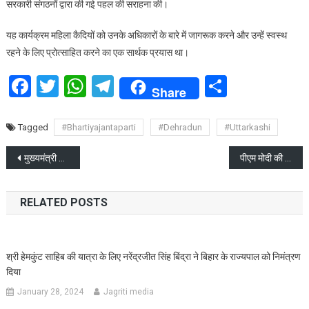
सरकारी संगठनों द्वारा की गई पहल की सराहना की।
यह कार्यक्रम महिला कैदियों को उनके अधिकारों के बारे में जागरूक करने और उन्हें स्वस्थ
रहने के लिए प्रोत्साहित करने का एक सार्थक प्रयास था।
Facebook
Twitter
WhatsApp
Telegram
Share
Share
Tagged
#Bhartiyajantaparti
#Dehradun
#Uttarkashi
Post
मुख्यमंत्री ने प्रदेशवासियों को दी अन्तर्राष्ट्रीय महिला दिवस की शुभकामनाएं
पीएम मोदी की सौगात, महिला दिवस पर LPG सिलेंडर में 100 रुपये की कटौती
navigation
RELATED POSTS
श्री हेमकुंट साहिब की यात्रा के लिए नरेंद्रजीत सिंह बिंद्रा ने बिहार के राज्यपाल को निमंत्रण
दिया
January 28, 2024
Jagriti media