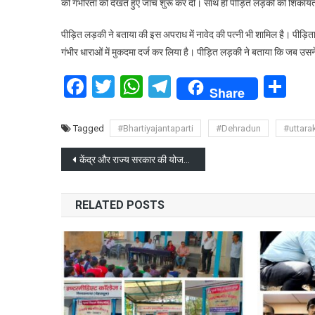
की गंभीरता को देखते हुए जांच शुरू कर दी। साथ ही पीड़ित लड़की की शिकायत 
ह
म
पीड़ित लड़की ने बताया की इस अपराध में नावेद की पत्नी भी शामिल है। पीड़
गंभीर धाराओं में मुकदमा दर्ज कर लिया है। पीड़ित लड़की ने बताया कि जब उसन
Facebook
Twitter
WhatsApp
Telegram
Sh
न
Share
ह
Tagged
#Bhartiyajantaparti
#Dehradun
#uttara
Post
केंद्र और राज्य सरकार की योजनाओं का लाभ हर वर्ग को मिले : सचिव दीपक कुमार
navigation
प
न
RELATED POSTS