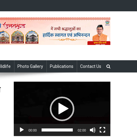
ildlife
Photo Gallery
Publications
Contact Us
Video
थ
Player
00:00
02:00