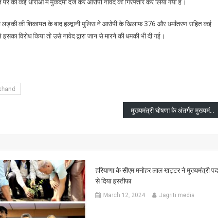
पर की कई धाराओं में मुकदमा दर्ज कर आरोपी नावेद को गिरफ्तार कर लिया गया हैं।
ल्द्वानी
ें
िता लड़की की शिकायत के बाद हल्द्वानी पुलिस ने आरोपी के खिलाफ 376 और धर्मांतरण सहित कई
अमन
े इसका विरोध किया तो उसे नावेद द्वारा जान से मारने की धमकी भी दी गई।
बनकर
नावेद
are
े
लूटी
िंदू
khand
लड़की
की
मुख्यमंत्री घोषणा के अंतर्गत मुख्यमंत्री ने प्रदान की स्वीकृति
आबरू
त्नी
े
भी
दिया
हरियाणा के सीएम मनोहर लाल खट्टर ने मुख्यमंत्री प
साथ
से दिया इस्तीफा
March 12, 2024
Jagriti media