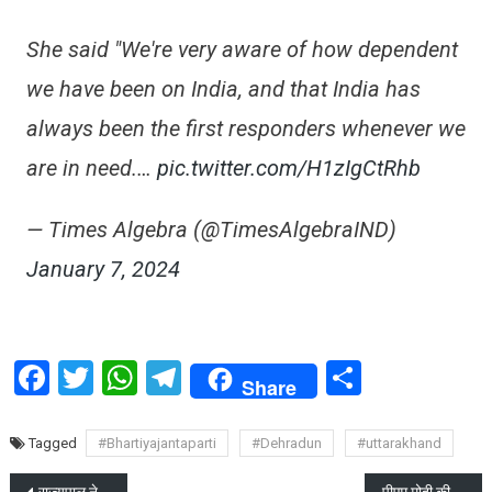
She said "We're very aware of how dependent
we have been on India, and that India has
always been the first responders whenever we
are in need.…
pic.twitter.com/H1zIgCtRhb
— Times Algebra (@TimesAlgebraIND)
January 7, 2024
Facebook
Twitter
WhatsApp
Telegram
Share
Share
Tagged
#Bhartiyajantaparti
#Dehradun
#uttarakhand