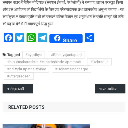
समापन सत्र में विपिन नौटियाल (सेक्शन इंचार्ज, पैथोलॉजी) ने धन्यवाद ज्ञापन प्रस्तुत किया
और इस आयोजन को विद्यार्थियों के लिए एक प्रेरणादायक तथा ज्ञानवर्धक अनुभव बताया। यह
कार्यक्रम न केवल प्रतिभाओं को परखने बल्कि विज्ञान एवं अनुसंधान के प्रति छात्रों की रुचि
को बढ़ावा देने में भी महत्वपूर्ण सिद्ध हुआ
Facebook
Twitter
WhatsApp
Telegram
Share
Share
Tagged
#ayodhya
#Bhartiyajantaparti
#bjp #maharashtra #eknathshinde #pmmodi
#Dehradun
#rjd #jdu #patna #bihar
#Udhamsinghnagar
#uttarpradesh
Post
सीएम धामी ने दून अस्पताल में औचक निरीक्षण किया
भारत-पाकिस्तान मैच पर विरोध के बीच BCCI की सफाई
navigation
RELATED POSTS