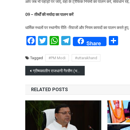
आप जब भी पहाड़ों पर जाएं, वहां के ट्रैफिक नियमों का पालन करें, सावधान रहे
09 – तीर्थों की मर्यादा का पालन करें
धार्मिक स्थलों पर स्थानीय रीति -रिवाजों और नियम कायदों का पालन करते हुए, वह
Facebook
Twitter
WhatsApp
Telegram
Sh
Share
Tagged
#PM Modi
#uttarakhand
Post
ग्रीष्मकालीन राजधानी गैरसैंण (भराड़ीसैंण) में सादगी से मनाया गया राज्य स्थापना दिवस
navigation
RELATED POSTS