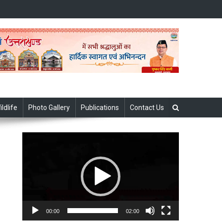
ildlife
Photo Gallery
Publications
Contact Us
Video
Player
00:00
02:00