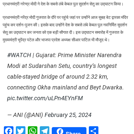
प्रधानमंत्री नरेन्द्र मोदी ने देश के सबसे लंबे केबल पुल सुदर्शन सेतु का उद्घाटन किया।
मोदी
ने
प्रधानमंत्री नरेंद्र मोदी गुजरात के दौरे पर पहुंचे जहां पर उन्होंने आज सुबह बेट द्वारका मंदिर
सुदर्शन
पहुंच कर दर्शन-पूजन की। इसके बाद उन्होंने देश के सबसे लंबे केबल पुल नवनिर्मित सुदर्शन
सेतु
सेतु का उद्घाटन कर जनता को एक बड़ी सौगात दी। इस उद्घाटन समारोह में गुजरात के
का
मुख्यमंत्री भूपेंद्र पटेल और भाजपा प्रदेश अध्यक्ष सीआर पाटिल भी मौजूद थे।
उद्घाटन
कर
#WATCH
| Gujarat: Prime Minister Narendra
गुजरात
की
Modi at Sudarshan Setu, country’s longest
जनता
को
cable-stayed bridge of around 2.32 km,
दी
connecting Okha mainland and Beyt Dwarka.
सौगात
pic.twitter.com/uLPn4EYnFM
— ANI (@ANI)
February 25, 2024
Facebook
Twitter
WhatsApp
Telegram
Share
Share