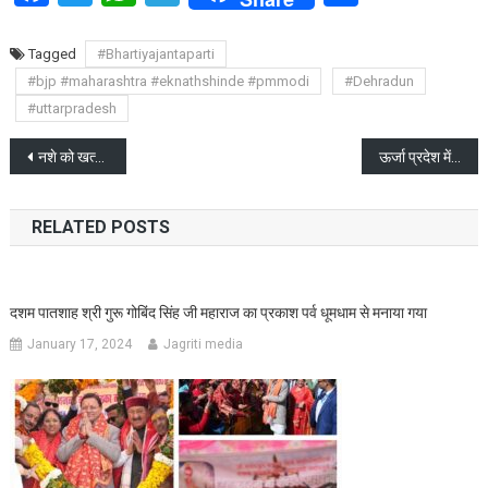
Tagged
#Bhartiyajantaparti
#bjp #maharashtra #eknathshinde #pmmodi
#Dehradun
#uttarpradesh
Post
नशे को खत्म करने के लिए युवाओं का जागरूक होना जरूरी है : सीएम धामी
ऊर्जा प्रदेश में बेहतर हो रही बिजली सेवाएं: सीएम धामी
navigation
RELATED POSTS
दशम पातशाह श्री गुरू गोबिंद सिंह जी महाराज का प्रकाश पर्व धूमधाम से मनाया गया
January 17, 2024
Jagriti media