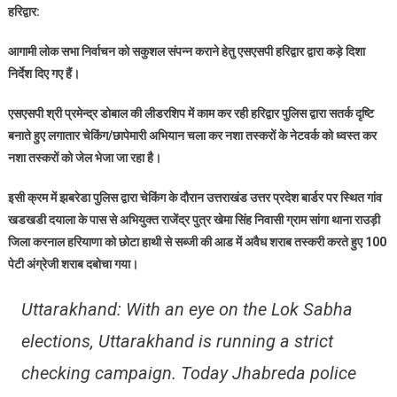
हरिद्वार:
झबरेड़ा
में
आगामी लोक सभा निर्वाचन को सकुशल संपन्न कराने हेतु एसएसपी हरिद्वार द्वारा कड़े दिशा
पुलिस
निर्देश दिए गए हैं।
ने
कीमती
एसएसपी श्री प्रमेन्द्र डोबाल की लीडरशिप में काम कर रही हरिद्वार पुलिस द्वारा सतर्क दृष्टि
शराब
बनाते हुए लगातार चेकिंग/छापेमारी अभियान चला कर नशा तस्करों के नेटवर्क को ध्वस्त कर
की
नशा तस्करों को जेल भेजा जा रहा है।
100
पेटियां
इसी क्रम में झबरेडा पुलिस द्वारा चेकिंग के दौरान उत्तराखंड उत्तर प्रदेश बार्डर पर स्थित गांव
पकड़ी
खडखडी दयाला के पास से अभियुक्त राजेंद्र पुत्र खेमा सिंह निवासी ग्राम सांगा थाना राउड़ी
एक
गिरफ्तार
जिला करनाल हरियाणा को छोटा हाथी से सब्जी की आड में अवैध शराब तस्करी करते हुए 100
पेटी अंग्रेजी शराब दबोचा गया।
Uttarakhand: With an eye on the Lok Sabha
elections, Uttarakhand is running a strict
checking campaign. Today Jhabreda police