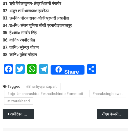
01. श्री विवेक कुमार-क्षेत्राधिकारी मंगलौर
02. अंकुर शर्मा थानाध्यक्ष झबरेडा
03. उ०नि० नीरज रावत-चौकी प्रभारी लखनौता
04 .उ०नि० संजय पुनिया चौकी प्रभारी इकबालपुर
05. हे०का० रामवीर सिंह
06. कानि० रणवीर सिंह
07. कानि० सुरेन्द्र चौहान
08. कानि० मुकेश चौहान
Facebook
Twitter
WhatsApp
Telegram
Share
Share
Tagged
#Bhartiyajantaparti
#bjp #maharashtra #eknathshinde #pmmodi
#haraksinghrawat
#uttarakhand
Post
अमेरिका : बाल्टीमोर हार्बर में कंटेनर जहाज हादसा, 6 कर्मचारी लापता
सीएम केजरीवाल पर जर्मनी के बाद यूएस की आई प्रतिक्रिया
navigation