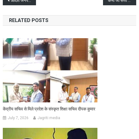
Post
आदर्श जनपद की परिकल्पना होगी तभी साकार जब वरिष्ठजनों के अनुभव इसमें होंगे साझा
कभी जो सत्ता में थे, वे अब देश विरोधी Narratives फैला रहे हैं और हमारे लोकतंत्र को चुनौती दे रहे हैं: उपराष्ट्रपति
navigation
RELATED POSTS
केंद्रीय सचिव से मिले प्रदेश के संस्कृत शिक्षा सचिव दीपक कुमार
July 7, 2026
Jagriti media