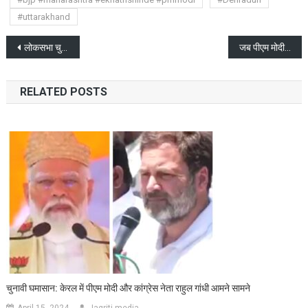
#uttarakhand
Post
लोकसभा चुनाव से ठीक पहले इलेक्शन कमिश्नर अरुण गोयल का इस्तीफा
जब पीएम मोदी ने उठाया त्रिशूल, हर हर महादेव के जयकारों से गूंज उठी काशी
navigation
RELATED POSTS
चुनावी घमासान: केरल में पीएम मोदी और कांग्रेस नेता राहुल गांधी आमने सामने