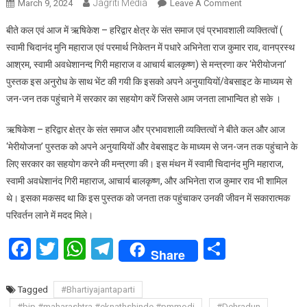
Jagriti Media
On
March 9, 2024
Leave A Comment
“मेरियोजना”
बीते कल एवं आज में ऋषिकेश – हरिद्वार क्षेत्र के संत समाज एवं प्रभावशाली व्यक्तित्वों (
पुस्तक
स्वामी चिदानंद मुनि महाराज एवं परमार्थ निकेतन में पधारे अभिनेता राज कुमार राव, वानप्रस्थ
के
आश्रम, स्वामी अवधेशानन्द गिरी महाराज व आचार्य बालकृष्ण) से मन्त्रणा कर ‘मेरीयोजना’
माध्यम
पुस्तक इस अनुरोध के साथ भेंट की गयी कि इसको अपने अनुयायियों/वेबसाइट के माध्यम से
से
जन
जन-जन तक पहुंचाने में सरकार का सहयोग करें जिससे आम जनता लाभान्वित हो सके ।
जन
तक
ऋषिकेश – हरिद्वार क्षेत्र के संत समाज और प्रभावशाली व्यक्तित्वों ने बीते कल और आज
पहुचे
‘मेरीयोजना’ पुस्तक को अपने अनुयायियों और वेबसाइट के माध्यम से जन-जन तक पहुंचाने के
सरकार
लिए सरकार का सहयोग करने की मन्त्रणा की। इस मंथन में स्वामी चिदानंद मुनि महाराज,
की
स्वामी अवधेशानंद गिरी महाराज, आचार्य बालकृष्ण, और अभिनेता राज कुमार राव भी शामिल
योजनाएं
थे। इसका मकसद था कि इस पुस्तक को जनता तक पहुंचाकर उनकी जीवन में सकारात्मक
मेरा
परिवर्तन लाने में मदद मिले।
संकल्प
है
Facebook
Twitter
WhatsApp
Telegram
Share
Share
:
सचिव
दीपक
Tagged
#Bhartiyajantaparti
कुमार
#bjp #maharashtra #eknathshinde #pmmodi
#Dehradun