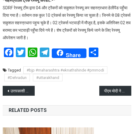
*सहस्त्रताल ट्रेक रेस्क्यू अपडेट:-*
SDRF रेस्क्यू टीम द्वारा 04 और ट्रैकरों को सकुशल रेस्क्यू कर सहस्त्रधारा हेलीपैड पहुँचा
दिया गया है। वर्तमान तक कुल 10 ट्रेकर्स का रेस्क्यू किया जा चुका है। जिनमे से 08 ट्रेकर्स
सकुशल सहस्त्रधारा पहुच चुके है। 02 ट्रेकर्स भटवाड़ी में मौजूद है, इसके अतिरिक्त 02 शव
बरामद कर भटवाड़ी पहुँचा दिये गये है। शेष ट्रैकरों को रेस्क्यू किये जाने के लिए रेस्क्यू
ऑपरेशन जारी है।
Facebook
Twitter
WhatsApp
Telegram
Share
Share
Tagged
#bjp #maharashtra #eknathshinde #pmmodi
#Dehradun
#uttarakhand
Post
उत्तरकाशी के सहस्त्रताल में ट्रैकिंग दल के चार सदस्यों की मृत्यु , रेस्क्यू ऑपरेशन जारी
पीएम मोदी ने राष्ट्रपति द्रौपदी मुर्मू को सौंपा इस्तीफा
navigation
RELATED POSTS