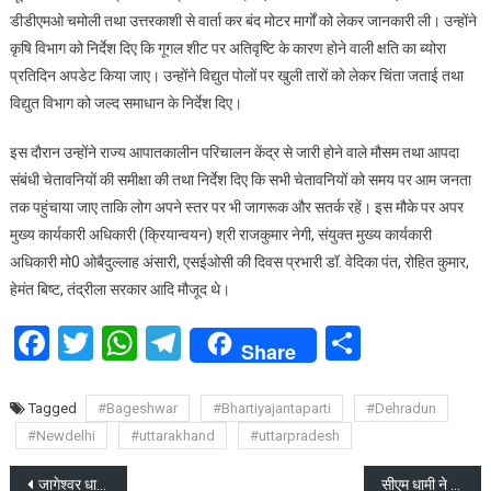
डीडीएमओ चमोली तथा उत्तरकाशी से वार्ता कर बंद मोटर मार्गों को लेकर जानकारी ली। उन्होंने
कृषि विभाग को निर्देश दिए कि गूगल शीट पर अतिवृष्टि के कारण होने वाली क्षति का ब्योरा
प्रतिदिन अपडेट किया जाए। उन्होंने विद्युत पोलों पर खुली तारों को लेकर चिंता जताई तथा
विद्युत विभाग को जल्द समाधान के निर्देश दिए।
इस दौरान उन्होंने राज्य आपातकालीन परिचालन केंद्र से जारी होने वाले मौसम तथा आपदा
संबंधी चेतावनियों की समीक्षा की तथा निर्देश दिए कि सभी चेतावनियों को समय पर आम जनता
तक पहुंचाया जाए ताकि लोग अपने स्तर पर भी जागरूक और सतर्क रहें। इस मौके पर अपर
मुख्य कार्यकारी अधिकारी (क्रियान्वयन) श्री राजकुमार नेगी, संयुक्त मुख्य कार्यकारी
अधिकारी मो0 ओबैदुल्लाह अंसारी, एसईओसी की दिवस प्रभारी डॉ. वेदिका पंत, रोहित कुमार,
हेमंत बिष्ट, तंद्रीला सरकार आदि मौजूद थे।
Facebook
Twitter
WhatsApp
Telegram
Share
Share
Tagged
#Bageshwar
#Bhartiyajantaparti
#Dehradun
#Newdelhi
#uttarakhand
#uttarpradesh
Post
जागेश्वर धाम के प्रसिद्ध श्रावणी मेले का शुभारंभ
सीएम धामी ने 212 अभ्यर्थियों को नियुक्ति पत्र प्रदान किये