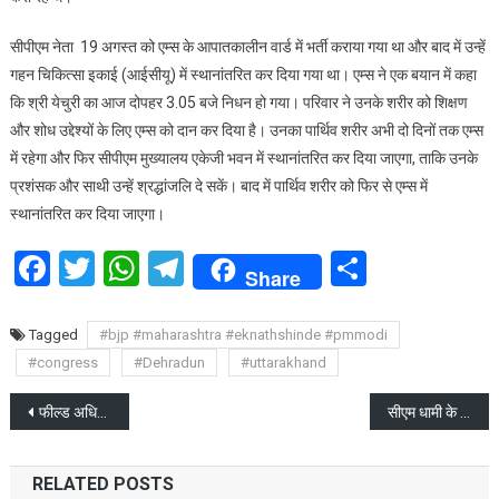
सीताराम
सीपीएम नेता 19 अगस्त को एम्स के आपातकालीन वार्ड में भर्ती कराया गया था और बाद में उन्हें
येचुरी
गहन चिकित्सा इकाई (आईसीयू) में स्थानांतरित कर दिया गया था। एम्स ने एक बयान में कहा
का
कि श्री येचुरी का आज दोपहर 3.05 बजे निधन हो गया। परिवार ने उनके शरीर को शिक्षण
निधन
और शोध उद्देश्यों के लिए एम्स को दान कर दिया है। उनका पार्थिव शरीर अभी दो दिनों तक एम्स
में रहेगा और फिर सीपीएम मुख्यालय एकेजी भवन में स्थानांतरित कर दिया जाएगा, ताकि उनके
प्रशंसक और साथी उन्हें श्रद्धांजलि दे सकें। बाद में पार्थिव शरीर को फिर से एम्स में
स्थानांतरित कर दिया जाएगा।
Facebook
Twitter
WhatsApp
Telegram
Share
Share
Tagged
#bjp #maharashtra #eknathshinde #pmmodi
#congress
#Dehradun
#uttarakhand
Post
फील्ड अधिकारियों का फीडबैक महत्वपूर्ण-मुख्य सचिव
सीएम धामी के प्रयास हुए साकार हल्द्वानी में कैंसर अस्पताल विस्तारीकरण की राह हुई आसान
navigation
RELATED POSTS