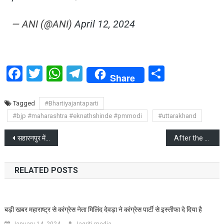
— ANI (@ANI)
April 12, 2024
Facebook
Twitter
WhatsApp
Telegram
Share
Share
Tagged
#Bhartiyajantaparti
#bjp #maharashtra #eknathshinde #pmmodi
#uttarakhand
Post
सहारनपुर में चुनावी रैली में गरजे मुख्यमंत्री योगी आदित्यनाथ
After the elections, mobile network companies will give a shock by increasing the rates
navigation
RELATED POSTS
बड़ी खबर महाराष्ट्र से कांग्रेस नेता मिलिंद देवड़ा ने कांग्रेस पार्टी से इस्तीफा दे दिया है