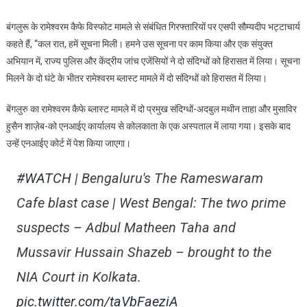
कैफे
बंगलुरू के रामेश्वरम कैफे विस्फोट मामले से संबंधित गिरफ्तारियों पर एसपी सौम्यदीप भट्टाचार्य
बलस्ट
कहते हैं, “कल रात, हमें सूचना मिली। हमने उस सूचना पर काम किया और एक संयुक्त
मामले
अभियान में, राज्य पुलिस और केंद्रीय जांच एजेंसियों ने दो संदिग्धों को हिरासत में लिया। सूचना
के
मिलने के दो घंटे के भीतर रामेश्‍वरम ब्लास्ट मामले में दो संदिग्धों को हिरासत में लिया।
दो
प्रमुख
बेंगलुरु का रामेश्वरम कैफे ब्लास्ट मामले में दो प्रमुख संदिग्धों-अदबुल मथीन ताहा और मुसाविर
संदिग्धों
हुसैन शाज़ेब-को एनआईए कार्यालय से कोलकाता के एक अस्पताल में लाया गया। इसके बाद
की
एनआईए
उन्हें एनआईए कोर्ट में पेश किया जाएगा।
कोर्ट
में
#WATCH
| Bengaluru's The Rameswaram
पेशी
Cafe blast case | West Bengal: The two prime
suspects – Adbul Matheen Taha and
Mussavir Hussain Shazeb – brought to the
NIA Court in Kolkata.
pic.twitter.com/taVbFaeziA