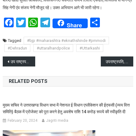
बरिष्ठ खाद्य सुरक्षा अधिकारी, विकासनगर/चकराता संजय तिवारी एफडीए विजिलेंस से योगेन्द्र
सिंह नेगी एंव संजय नेगी मौजूद रहे। उक्त अभियान आगे भी जारी रहेगा।
Facebook
Twitter
WhatsApp
Telegram
Share
Share
Tagged
#bjp #maharashtra #eknathshinde #pmmodi
#Dehradun
#uttaralhandpolice
#Uttarkashi
Post
उप राष्ट्रपति के नैनीताल एवं उधमसिंहनगर भ्रमण को लेकर बैठक
उपराष्ट्रपति, श्री जगदीप धनखड़ ने कैंची धाम के दर्शन किए
navigation
RELATED POSTS
मुख्य सचिव ने उत्तराखण्ड विधान सभा में नेशनल ई विधान एप्लीकेशन की ईएफसी (व्यय वित्त
समिति) बैठक में प्रोजेक्ट को पूरा करने हेतु अवशेष राशि 14 करोड़ रूपये की स्वीकृति दी
February 20, 2024
Jagriti media