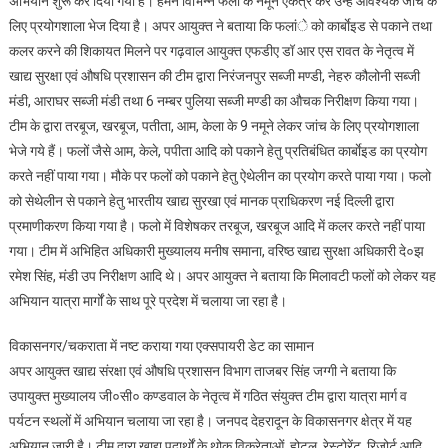
अभियान शुरू कर दिया गया है। हमने विभिन्न फलों के नमूने एकत्र कर उन्हें आवश्यक जांच के
लिए प्रयोगशाला भेज दिया है। अपर आयुक्त ने बताया कि फलांे को कार्बाेइड से पकाने तथा
कलर करने की शिकायत मिलने पर गढ़वाल आयुक्त एफडीए डॉ आर एस रावत के नेतृत्व में
खाद्य सुरक्षा एवं औषधि प्रशासन की टीम द्वारा निरंजनपुर सब्जी मण्डी, नेहरु कौलोनी सब्जी
मंडी, आराघर सब्जी मंडी तथा 6 नम्बर पुलिया सब्जी मण्डी का औचक निरीक्षण किया गया।
टीम के द्वारा तरबूज, खरबूज, पतीता, आम, केला के 9 नमूने लेकर जांच के लिए प्रयोगशाला
भेजे गये हैं। फलों जैसे आम, केले, पपीता आदि को पकाने हेतु प्रतिबंधित कार्बाेइड का प्रयोग
करते नहीं पाया गया। मौके पर फलों को पकाने हेतु ऐथेलीन का प्रयोग करते पाया गया। फलो
को सेथेलीन से पकाने हेतु भारतीय खाद्य सुरखा एवं मानक प्राधिकरण नई दिल्ली द्वारा
प्रमाणीकरण किया गया है। फलो में विशेषकर तरबूज, खरबूज आदि में कलर करते नहीं पाया
गया। टीम में अभिहित अधिकारी मुख्यालय मनीष समाना, वरिष्ठ खाद्य सुरक्षा अधिकारी दे०झ
रमेश सिंह, मंडी उप निरीक्षण आदि थे। अपर आयुक्त ने बताया कि मिलावटी फलों को लेकर यह
अभियान यात्रा मार्गों के साथ पूरे प्रदेश में चलाया जा रहा है।
विकासनगर/चकराता में नष्ट कराया गया एक्सपायरी डेट का सामान
अपर आयुक्त खाद्य संरक्षा एवं औषधि प्रशासन विभाग ताजबर सिंह जग्गी ने बताया कि
उपायुक्त मुख्यालय जी०सी० कण्डवाल के नेतृत्व में गठित संयुक्त टीम द्वारा यात्रा मार्ग व
पर्यटन स्थलों में अभियान चलाया जा रहा है। जनपद देहरादून के विकासनगर क्षेत्र में यह
अभियान जारी है। टीम द्वारा खाद्य पदार्थों के थोक विक्रेताओं, होटल, रेस्टोरेंट, रिजोर्ट आदि