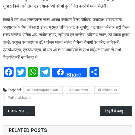
सुचारू किये जाने तथा वृहद योजनाओं को भी पुननिर्मित करने में मदद मिलेगी।
बैठक में उपाध्यक्ष उत्तराखण्ड राज्य आपदा प्रबंधन विनय रोहिला, उपाध्यक्ष अवस्थापना
अनुश्रवण परिषद् विश्वास डाबर, प्रमुख सचिव आर. के सुधांशु,, गढ़वाल कमिश्नर श्री विनय
शंकर पाण्डेय, सचिव आर. राजेश कुमार, श्री एस.एन.पाण्डेय, रविनाथ रामन, डॉ पंकज कुमार
पाण्डे, प्रमुख वन संरक्षक डॉ. धनंजय मोहन सहित विभिन्न विभागों के वरिष्ठ अधिकारी,
एसडीआरएफ, एनडीआरएफ, बी.आर.ओ के अधिकारियों के साथ वर्चुअल माध्यम से सभी
जिलाधिकारी उपस्थित थे।
Facebook
Twitter
WhatsApp
Telegram
Share
Share
Tagged
#Bhartiyajantaparti
#congress
#Dehradun
#uttarakhand
Post
उत्तराखंड के 4 खिलाड़ियों को सीएम धामी ने 50-50 लाख के चेक दिए
टिहरी में कांगुड़ा नागराज मंदिर पुनर्स्थापना जागरण समारोह
navigation
RELATED POSTS