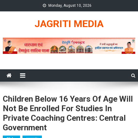
Skip
Monday, August 10, 2026
to
content
JAGRITI MEDIA
Children Below 16 Years Of Age Will
Not Be Enrolled For Studies In
Private Coaching Centres: Central
Government