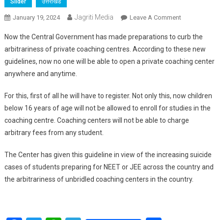
Slider
उत्तराखंड
Jagriti Media
On
January 19, 2024
Leave A Comment
Children
Now the Central Government has made preparations to curb the
Below
arbitrariness of private coaching centres. According to these new
16
guidelines, now no one will be able to open a private coaching center
Years
anywhere and anytime.
Of
Age
For this, first of all he will have to register. Not only this, now children
Will
Not
below 16 years of age will not be allowed to enroll for studies in the
Be
coaching centre. Coaching centers will not be able to charge
Enrolled
arbitrary fees from any student.
For
Studies
The Center has given this guideline in view of the increasing suicide
In
cases of students preparing for NEET or JEE across the country and
Private
the arbitrariness of unbridled coaching centers in the country.
Coaching
Centres:
Central