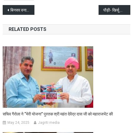
Post
बिनसर वनाग्नि कांड को लेकर सीएम धामी ने दो आईएफएस अधिकारियों पर कर कड़ी कार्यवाही
पौड़ी- खिर्सू चौबट्टा में वाहन दुर्घटनाग्रस्त, चार की मृत्यु , SDRF ने किया रेस्क्यू
navigation
RELATED POSTS
सचिव गैरोला ने “मेरी योजना” पुस्तक श्री महंत देवेंद्र दास जी को महाराजभेंट की
May 24, 2025
Jagriti media