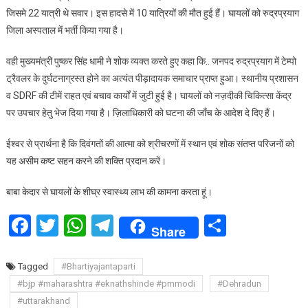
जिसमे 22 यात्री थे सवार। इस हादसे में 10 यात्रियों की मौत हुई हैं। घायलों को रुद्रप्रयाग
अलकनंदा
जिला अस्पताल में भर्ती किया गया है।
नदी
में
वही मुख्यमंत्री पुष्कर सिंह धामी ने शोक व्यक्त करते हुए कहा कि.. जनपद रुद्रप्रयाग में टेम्पो
गिरा
ट्रैवलर के दुर्घटनाग्रस्त होने का अत्यंत पीड़ादायक समाचार प्राप्त हुआ। स्थानीय प्रशासन
10
यात्रियों
व SDRF की टीमें राहत एवं बचाव कार्यों में जुटी हुई है। घायलों को नज़दीकी चिकित्सा केंद्र
की
पर उपचार हेतु भेज दिया गया है। ज़िलाधिकारी को घटना की जाँच के आदेश दे दिए हैं।
मौत
कई
ईश्वर से प्रार्थना है कि दिवंगतों की आत्मा को श्रीचरणों में स्थान एवं शोक संतप्त परिजनों को
घायल
यह असीम कष्ट सहन करने की शक्ति प्रदान करें।
बाबा केदार से घायलों के शीघ्र स्वास्थ्य लाभ की कामना करता हूं।
Facebook
Twitter
WhatsApp
Telegram
Share
Share
Tagged
#Bhartiyajantaparti
#bjp #maharashtra #eknathshinde #pmmodi
#Dehradun
#uttarakhand