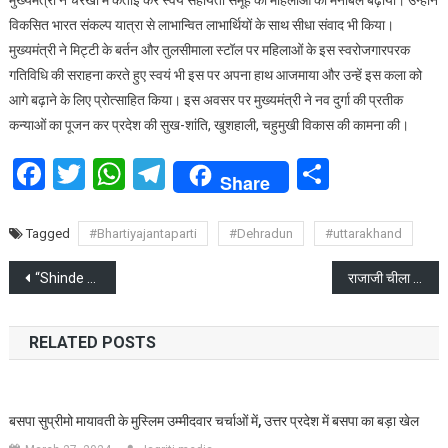
मुख्यमंत्री ने चरखा में कताई कर स्वयं सहायता समूह की महिलाओं का मनोबल बढ़ाया। उन्होंने
विकसित भारत संकल्प यात्रा से लाभान्वित लाभार्थियों के साथ सीधा संवाद भी किया।
मुख्यमंत्री ने मिट्टी के बर्तन और तुलसीमाला स्टॉल पर महिलाओं के इस स्वरोजगारपरक
गतिविधि की सराहना करते हुए स्वयं भी इस पर अपना हाथ आजमाया और उन्हें इस कला को
आगे बढ़ाने के लिए प्रोत्साहित किया। इस अवसर पर मुख्यमंत्री ने नव दुर्गा की प्रतीक
कन्याओं का पूजन कर प्रदेश की सुख-शांति, खुशहाली, चहुमुखी विकास की कामना की।
Facebook
Twitter
WhatsApp
Telegram
Share
Share
Tagged
#Bhartiyajantaparti
#Dehradun
#uttarakhand
Post
“Shinde faction is the real Shiv Sena”, Maharashtra Assembly Speaker
राजाजी चीला वाहन हादसे में लापता महिला वन अधिकारी का शव SDRF ने बरामद किया
navigation
RELATED POSTS
बसपा सुप्रीमो मायावती के मुस्लिम उम्मीदवार चर्चाओं में, उत्तर प्रदेश में बसपा का बड़ा खेल