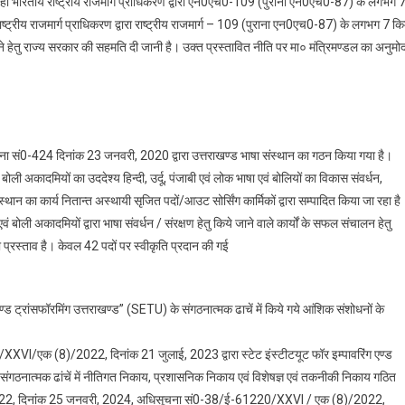
 से ही भारतीय राष्ट्रीय राजमार्ग प्राधिकरण द्वारा एन0एच0-109 (पुराना एन0एच0-87) के लगभग 
ाष्ट्रीय राजमार्ग प्राधिकरण द्वारा राष्ट्रीय राजमार्ग – 109 (पुराना एन0एच0-87) के लगभग 7 कि
े हेतु राज्य सरकार की सहमति दी जानी है। उक्त प्रस्तावित नीति पर मा० मंत्रिमण्डल का अनुमो
ा सं0-424 दिनांक 23 जनवरी, 2020 द्वारा उत्तराखण्ड भाषा संस्थान का गठन किया गया है।
ं बोली अकादमियों का उददेश्य हिन्दी, उर्दू, पंजाबी एवं लोक भाषा एवं बोलियों का विकास संवर्धन,
स्थान का कार्य नितान्त अस्थायी सृजित पदों/आउट सोर्सिंग कार्मिकों द्वारा सम्पादित किया जा रहा है
एवं बोली अकादमियों द्वारा भाषा संवर्धन / संरक्षण हेतु किये जाने वाले कार्यों के सफल संचालन हेतु
 का प्रस्ताव है। केवल 42 पदों पर स्वीकृति प्रदान की गई
ग एण्ड ट्रांसफॉरमिंग उत्तराखण्ड” (SETU) के संगठनात्मक ढाचें में किये गये आंशिक संशोधनों के
I/एक (8)/2022, दिनांक 21 जुलाई, 2023 द्वारा स्टेट इंस्टीटयूट फॉर इम्पावरिंग एण्ड
े संगठनात्मक ढांचें में नीतिगत निकाय, प्रशासनिक निकाय एवं विशेषज्ञ एवं तकनीकी निकाय गठित
22, दिनांक 25 जनवरी, 2024, अधिसूचना सं0-38/ई-61220/XXVI / एक (8)/2022,