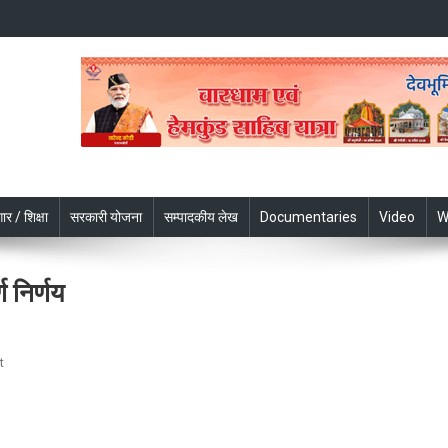
ार / शिक्षा
सरकारी योजना
सम्पादकीय लेख
Documentaries
Video
W
ण निर्णय
On
t
सीएम
धामी
कैबिनेट