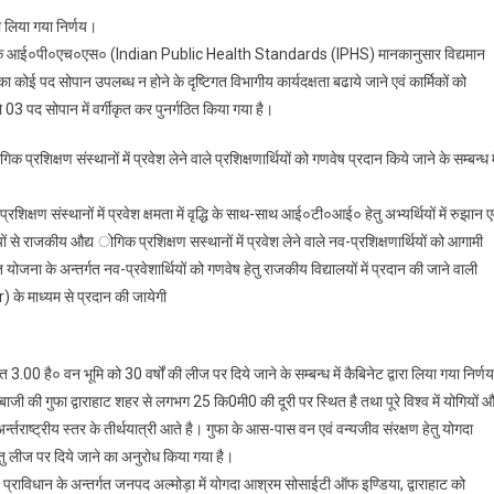
द्वारा
ारा लिया गया निर्णय।
लिये
ियन संवर्ग के आई०पी०एच०एस० (Indian Public Health Standards (IPHS) मानकानुसार विद्यमान
गये
नति का कोई पद सोपान उपलब्ध न होने के दृष्टिगत विभागीय कार्यदक्षता बढाये जाने एवं कार्मिकों को
महत्वपूर्ण
निर्णय
ो 03 पद सोपान में वर्गीकृत कर पुनर्गठित किया गया है।
क्षण संस्थानों में प्रवेश लेने वाले प्रशिक्षणार्थियों को गणवेष प्रदान किये जाने के सम्बन्ध म
िक्षण संस्थानों में प्रवेश क्षमता में वृद्धि के साथ-साथ आई०टी०आई० हेतु अभ्यर्थियों में रुझान ए
 राजकीय औद्य ोगिक प्रशिक्षण सस्थानों में प्रवेश लेने वाले नव-प्रशिक्षणार्थियों को आगामी
ोजना के अन्तर्गत नव-प्रवेशार्थियों को गणवेष हेतु राजकीय विद्यालयों में प्रदान की जाने वाली
के माध्यम से प्रदान की जायेगी
00 है० वन भूमि को 30 वर्षों की लीज पर दिये जाने के सम्बन्ध में कैबिनेट द्वारा लिया गया निर्ण
बाजी की गुफा द्वाराहाट शहर से लगभग 25 कि0मी0 की दूरी पर स्थित है तथा पूरे विश्व में योगियों 
र्न्तराष्ट्रीय स्तर के तीर्थयात्री आते है। गुफा के आस-पास वन एवं वन्यजीव संरक्षण हेतु योगदा
ेतु लीज पर दिये जाने का अनुरोध किया गया है।
त प्राविधान के अन्तर्गत जनपद अल्मोड़ा में योगदा आश्रम सोसाईटी ऑफ इण्डिया, द्वाराहाट को