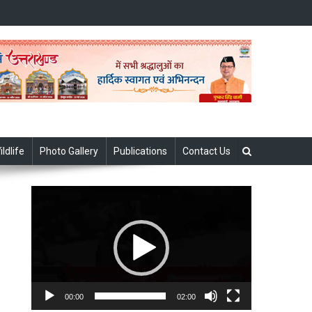
ildlife
Photo Gallery
Publications
Contact Us
Video
Player
00:00
02:00