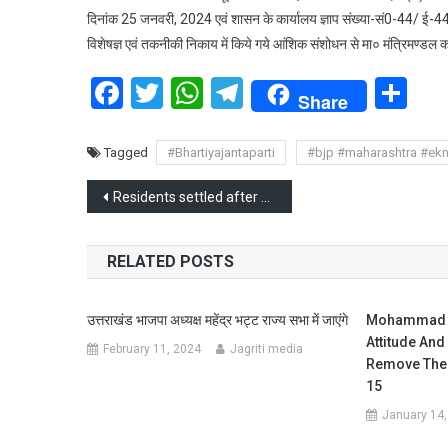
दिनांक 25 जनवरी, 2024 एवं शासन के कार्यालय ज्ञाप संख्या-सं0-44/ ई-
विशेषज्ञ एवं तकनीकी निकाय में किये गये आंशिक संशोधन से मा० मंत्रिमण्डल
Facebook
Twitter
WhatsApp
Telegram
Sh
Share
Tagged
#Bhartiyajantaparti
#bjp #maharashtra #ek
Post
Residents settled after 1961 will be deported from Manipur: CM N Biren Singh
navigation
RELATED POSTS
उत्तराखंड भाजपा अध्यक्ष महेंद्र भट्ट राज्य सभा में जाएंगे
Mohammad M
Attitude And
February 11, 2024
Jagriti media
Remove The 
15
January 14,