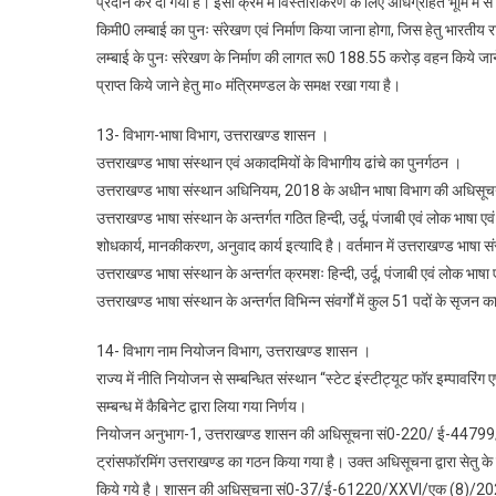
प्रदान कर दी गयी है। इसी क्रम में विस्तारीकरण के लिए अधिग्रहित भूमि में
किमी0 लम्बाई का पुनः संरेखण एवं निर्माण किया जाना होगा, जिस हेतु भारतीय र
लम्बाई के पुनः संरेखण के निर्माण की लागत रू0 188.55 करोड़ वहन किये जान
प्राप्त किये जाने हेतु मा० मंत्रिमण्डल के समक्ष रखा गया है।
13- विभाग-भाषा विभाग, उत्तराखण्ड शासन ।
उत्तराखण्ड भाषा संस्थान एवं अकादमियों के विभागीय ढांचे का पुनर्गठन ।
उत्तराखण्ड भाषा संस्थान अधिनियम, 2018 के अधीन भाषा विभाग की अधिसूचन
उत्तराखण्ड भाषा संस्थान के अन्तर्गत गठित हिन्दी, उर्दू, पंजाबी एवं लोक भाषा एव
शोधकार्य, मानकीकरण, अनुवाद कार्य इत्यादि है। वर्तमान में उत्तराखण्ड भाषा सं
उत्तराखण्ड भाषा संस्थान के अन्तर्गत क्रमशः हिन्दी, उर्दू, पंजाबी एवं लोक भाषा 
उत्तराखण्ड भाषा संस्थान के अन्तर्गत विभिन्न संवर्गों में कुल 51 पदों के सृजन
14- विभाग नाम नियोजन विभाग, उत्तराखण्ड शासन ।
राज्य में नीति नियोजन से सम्बन्धित संस्थान “स्टेट इंस्टीट्यूट फॉर इम्पावरिं
सम्बन्ध में कैबिनेट द्वारा लिया गया निर्णय।
नियोजन अनुभाग-1, उत्तराखण्ड शासन की अधिसूचना सं0-220/ ई-44799/XXV
ट्रांसफॉरमिंग उत्तराखण्ड का गठन किया गया है। उक्त अधिसूचना द्वारा सेतु क
किये गये है। शासन की अधिसूचना सं0-37/ई-61220/XXVI/एक (8)/20