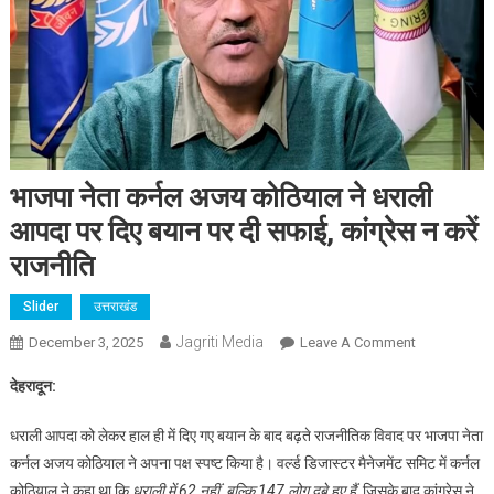
भाजपा नेता कर्नल अजय कोठियाल ने धराली
आपदा पर दिए बयान पर दी सफाई, कांग्रेस न करें
राजनीति
Slider
उत्तराखंड
Jagriti Media
On
December 3, 2025
Leave A Comment
भाजपा
देहरादून:
नेता
कर्नल
धराली आपदा को लेकर हाल ही में दिए गए बयान के बाद बढ़ते राजनीतिक विवाद पर भाजपा नेता
अजय
कर्नल अजय कोठियाल ने अपना पक्ष स्पष्ट किया है। वर्ल्ड डिजास्टर मैनेजमेंट समिट में कर्नल
कोठियाल
कोठियाल ने कहा था कि
धराली में 62 नहीं, बल्कि 147 लोग दबे हुए हैं
, जिसके बाद कांग्रेस ने
ने