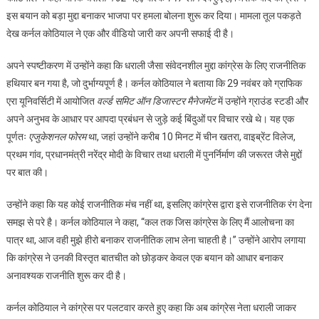
इस बयान को बड़ा मुद्दा बनाकर भाजपा पर हमला बोलना शुरू कर दिया। मामला तूल पकड़ते
धराली
आपदा
देख कर्नल कोठियाल ने एक और वीडियो जारी कर अपनी सफाई दी है।
पर
अपने स्पष्टीकरण में उन्होंने कहा कि धराली जैसा संवेदनशील मुद्दा कांग्रेस के लिए राजनीतिक
दिए
बयान
हथियार बन गया है, जो दुर्भाग्यपूर्ण है। कर्नल कोठियाल ने बताया कि 29 नवंबर को ग्राफिक
पर
एरा यूनिवर्सिटी में आयोजित
वर्ल्ड समिट ऑन डिजास्टर मैनेजमेंट
में उन्होंने ग्राउंड स्टडी और
दी
अपने अनुभव के आधार पर आपदा प्रबंधन से जुड़े कई बिंदुओं पर विचार रखे थे। यह एक
सफाई,
पूर्णतः
एजुकेशनल फोरम
था, जहां उन्होंने करीब 10 मिनट में चीन खतरा, वाइब्रेंट विलेज,
कांग्रेस
प्रथम गांव, प्रधानमंत्री नरेंद्र मोदी के विचार तथा धराली में पुनर्निर्माण की जरूरत जैसे मुद्दों
न
पर बात की।
करें
राजनीति
उन्होंने कहा कि यह कोई राजनीतिक मंच नहीं था, इसलिए कांग्रेस द्वारा इसे राजनीतिक रंग देना
समझ से परे है। कर्नल कोठियाल ने कहा, “कल तक जिस कांग्रेस के लिए मैं आलोचना का
पात्र था, आज वही मुझे हीरो बनाकर राजनीतिक लाभ लेना चाहती है।” उन्होंने आरोप लगाया
कि कांग्रेस ने उनकी विस्तृत बातचीत को छोड़कर केवल एक बयान को आधार बनाकर
अनावश्यक राजनीति शुरू कर दी है।
कर्नल कोठियाल ने कांग्रेस पर पलटवार करते हुए कहा कि अब कांग्रेस नेता धराली जाकर