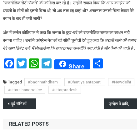
“राजनीतिक रोटी सेंकने” की कोशिश कर रहे हैं। उन्होंने सवाल किया कि अगर कांग्रेस को
धराली के लोगों की इतनी चिंता थी, तो अब तक वह कहां थी? अचानक उनकी चिंता केवल मेरे
बयान के बाद ही क्यों जागी?
अंत में कर्नल कोठियाल ने कहा कि जनता के दुख-दर्द को राजनीतिक चमक का साधन नहीं
बनाना चाहिए। उन्होंने कांग्रेस नेताओं को सीधी चुनौती देते हुए कहा कि
धराली जाने की बजाय
मेरे साथ डिबेट करें, मैं सिखाऊंगा कि सकारात्मक राजनीति क्या होती है और कैसे की जाती है।
Facebook
Twitter
WhatsApp
Telegram
Share
Share
Tagged
#badrinathdham
#Bhartiyajantaparti
#Newdelhi
#uttaralhandpolice
#uttarpradesh
Post
पूर्व सैनिकों का बढाया मनोबल, आप राष्ट्र की शान हैं : सीएम धामी
प्रदेश में कृषि, पशुपालन, मत्स्य और शहद उत्पादन बढ़ाने की अपील
navigation
RELATED POSTS