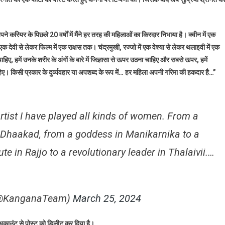
ंग्रेस
ता
प्रिया
ने करियर के पिछले 20 वर्षों में मैंने हर तरह की महिलाओं का किरदार निभाया है। क्वीन में एक
रीनेत
देवी से लेकर फिल्म में एक राक्षस तक। चंद्रमुखी, रज्जो में एक वेश्या से लेकर थलाइवी में एक
ो
ा चाहिए, हमें उनके शरीर के अंगों के बारे में जिज्ञासा से ऊपर उठना चाहिए और सबसे ऊपर, हमें
ाजपा
हिए। किसी प्रकार के दुर्व्यवहार या अपशब्द के रूप में… हर महिला अपनी गरिमा की हकदार है…”
्मीदवार
गना
नौत
ा
artist I have played all kinds of women. From a
वाब
in Dhaakad, from a goddess in Manikarnika to a
 in Rajjo to a revolutionary leader in Thalaivii.…
 (@KanganaTeam)
March 25, 2024
 अकाउंट से पोस्ट को डिलीट कर दिया है।