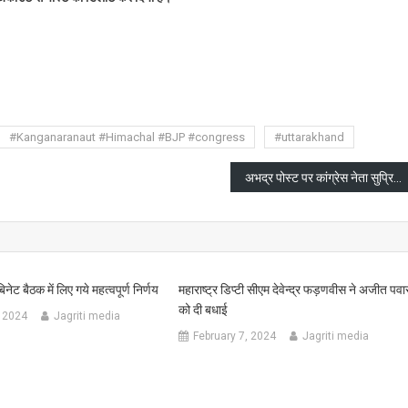
are
#Kanganaranaut #Himachal #BJP #congress
#uttarakhand
अभद्र पोस्ट पर कांग्रेस नेता सुप्रिया श्रीनेत की सफाई तो केंद्रीय मंत्री स्मृति ईरानी का पलटवार
नेट बैठक में लिए गये महत्वपूर्ण निर्णय
महाराष्ट्र डिप्टी सीएम देवेन्द्र फड़णवीस ने अजीत पवा
को दी बधाई
 2024
Jagriti media
February 7, 2024
Jagriti media