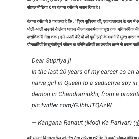
का
सोशल मीडिया X पर कंगना रनौत ने जवाब दिया है।
ने
सु
कंगना रनौत ने X पर कहा है कि , ”प्रिय सुप्रिया जी, एक कलाकार के रूप में अप
श्
भोली-भाली लड़की से लेकर धाकड़ में एक आकर्षक जासूस तक, मणिकर्णिका में एक 
क
क्रांतिकारी नेता तक। हमें अपनी बेटियों को पूर्वाग्रहों के बंधनों से मुक्त करन
भ
यौनकर्मियों के चुनौतीपूर्ण जीवन या परिस्थितियों का उपयोग करने से बचना चा
उम
कं
र
Dear Supriya ji
क
In the last 20 years of my career as an 
ज
naive girl in Queen to a seductive spy 
demon in Chandramukhi, from a prostitute
pic.twitter.com/GJbhJTQAzW
— Kangana Ranaut (Modi Ka Parivar)
वही मामला बिगड़ता देख कांग्रेस नेता सुप्रिया श्रीनेत ने अपने सोशल मीडिया