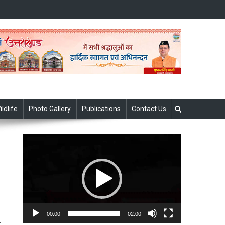
ildlife
Photo Gallery
Publications
Contact Us
Video
Player
00:00
02:00